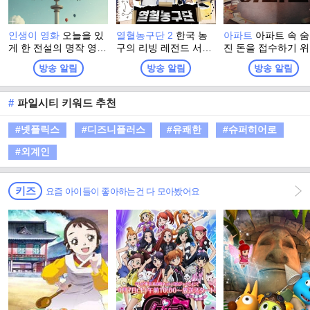
인생이 영화
오늘을 있
열혈농구단 2
한국 농
아파트
아파트 속 
게 한 전설의 명작 영화
구의 리빙 레전드 서장
진 돈을 접수하기 
부터, 새로운 시대의 O
훈이 직접 선택한 연예
입대의회장 선거에 
방송 알림
방송 알림
방송 알림
TT 히트작까지, 우리가
계 최강 농구팀 ‘라이징
마한 오아시스파 전
사랑했던 콘텐츠의 과
이글스’! 아시아 제패에
보스 박해강이 주민
거와 현재를 넘나들며,
이어 전국 아마추어 최
과 함께 비리를 타
#
파일시티 키워드 추천
지금 우리 앞에 펼쳐진
강팀들과 자존심을 건
가는 이야기
변화의 순간을 함께 돌
‘전국 최강전’을 펼치며
#넷플릭스
#디즈니플러스
#유쾌한
#슈퍼히어로
아보는 프로그램
국내 정상에 도전한다.
국내 최강을 향한 <라
#외계인
이징이글스>의 두 번째
비상이 시작된다.
키즈
요즘 아이들이 좋아하는건 다 모아봤어요