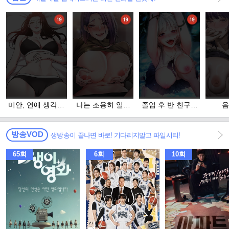
미안, 연애 생각은
나는 조용히 일하
졸업 후 반 친구들
음
없어
고 싶다
을 다 따먹음
방송VOD
생방송이 끝나면 바로! 기다리지말고 파일시티!
65회
6회
10회