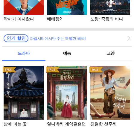
악마가 이사왔다
베테랑2
노량: 죽음의 바다
인기 할인
파일시티에서만 주는 특별한 혜택!!
드라마
예능
교양
밤에 피는 꽃
열녀박씨 계약결혼뎐
친절한 선주씨