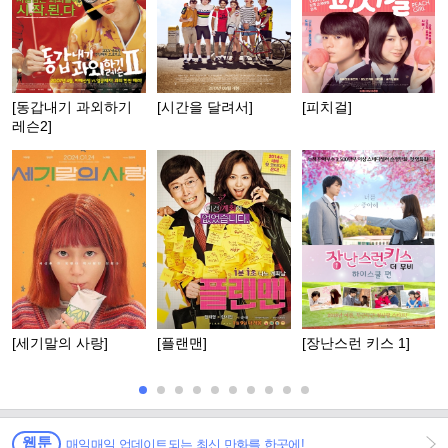
[동갑내기 과외하기
[시간을 달려서]
[피치걸]
레슨2]
[세기말의 사랑]
[플랜맨]
[장난스런 키스 1]
웹툰
매일매일 업데이트되는 최신 만화를 한곳에!