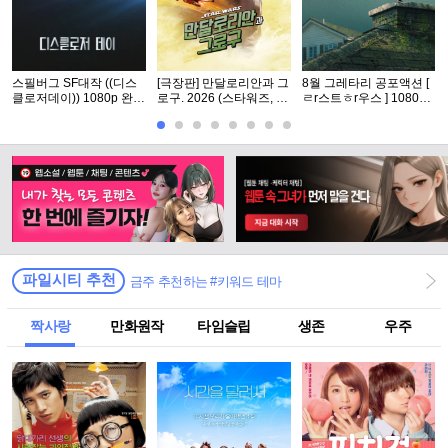
스필버그 SF대작 ((디스
[극장판] 만달로리안과 그
8월 그레타리 공포액션 [
클로저데이)) 1080p 완벽
로구. 2026 (스타워즈, 12
ㄹr스트ㅎr우스 ] 1080p
자막
번째 장편 실사 영화)
5.1 공식자막
파일시티 추천
금주 추천하는 #키워드 테마
짝사랑
만화원작
타임슬립
생존
우주