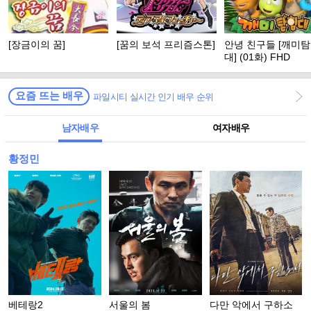
[장금이의 꿈]
[꿈의 보석 프리즘스톤]
안녕 친구들 [깨미
대] (01화) FHD
요즘 뜨는 배우
파일시티 실시간 인기 배우 순위
남자배우
여자배우
황정민
베테랑2
서울의 봄
다만 악에서 구하소