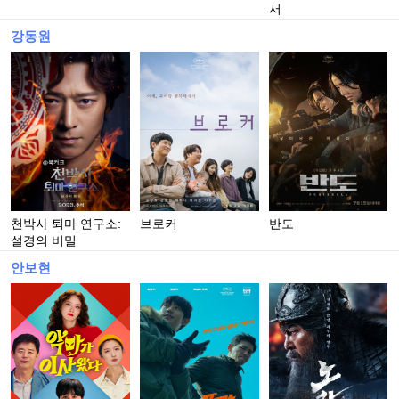
서
강동원
천박사 퇴마 연구소:
브로커
반도
설경의 비밀
안보현