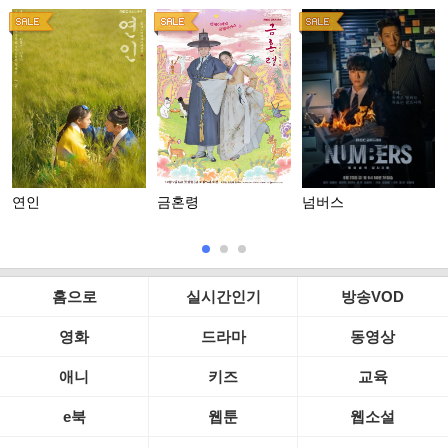
연인
금혼령
넘버스
홈으로
실시간인기
방송VOD
영화
드라마
동영상
애니
키즈
교육
e북
웹툰
웹소설