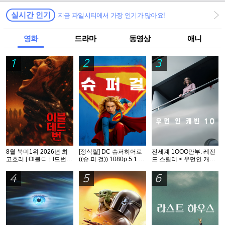
실시간 인기
지금 파일시티에서 가장 인기가 많아요!
영화
드라마
동영상
애니
1
2
3
8월 북미1위 2026년 최
[정식릴] DC 슈퍼히어로
전세계 1OOO만부. 레전
고호러 [ Ol블ㄷㅓl드번 ]
((슈.퍼.걸)) 1080p 5.1 공
드 스릴러 < 우먼인 캐빈
1080p 5.1 완벽자막
식자막
10 >- 1O8Op. 공식자막
4
5
6