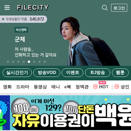
로그인
545,872
실시간인기
방송VOD
이벤트
BJ방송
웹툰
영화
드라마
동영상
애니
e북
정액관
HOT
성인
웹툰