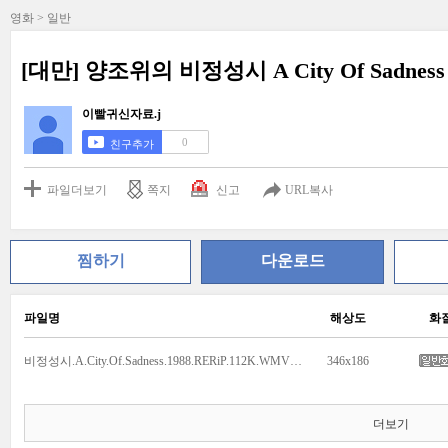
영화 > 일반
[대만] 양조위의 비정성시 A City Of Sadness
이빨귀신자료.j
0
친구추가
파일더보기
쪽지
신고
URL복사
찜하기
다운로드
파일명
해상도
화
비정성시.A.City.Of.Sadness.1988.RERiP.112K.WMV9.avi
346x186
더보기