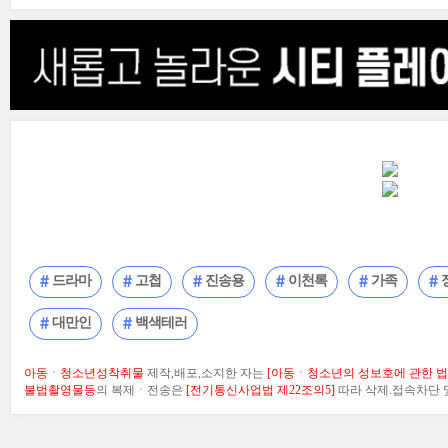
드라마
고첩
진송용
이천록
가족
대만인
백색테러
아동ㆍ청소년성착취물
제작,배포,소지한 자는
[아동ㆍ청소년의 성보호에 관한 법률
불법촬영물등
의 복제ㆍ전송은
[전기통신사업법 제22조의5]
따라 삭제.접속차단 및