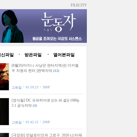
FILECITY
최신파일
받은파일
열어본파일
[8월]악마지니 사냥꾼 판타지액션[ 미카엘
두 차원의 헌터 ]완벽자막
(12)
01:59:23
300P
고화질
[정식릴] DC 슈퍼히어로 ((슈.퍼.걸)) 1080p
5.1 공식자막
(3)
01:42:12
290P
고화질
[극장판] 만달로리안과 그로구. 2026 (스타워