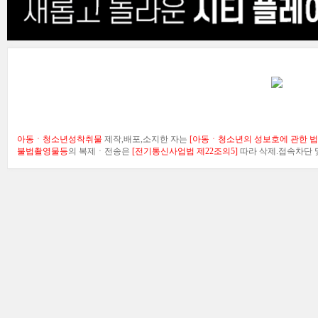
아동ㆍ청소년성착취물
제작,배포,소지한 자는
[아동ㆍ청소년의 성보호에 관한 법률
불법촬영물등
의 복제ㆍ전송은
[전기통신사업법 제22조의5]
따라 삭제.접속차단 및