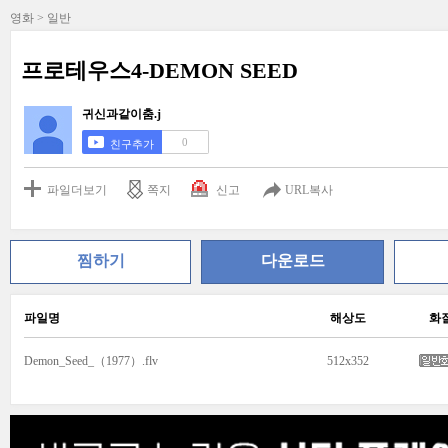
영화 > 일반
프로테우스4-DEMON SEED
귀신과같이춤.j
0
친구추가
파일더보기
쪽지
신고
URL복사
찜하기
다운로드
파일명
해상도
화
Demon_Seed_（1977）.flv
512x352