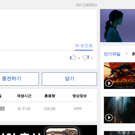
NO.
15493851
50
포인트
인기파일
0
0
충전하기
닫기
질
재생시간
총용량
영상정보
h264
01:37:02
218.2M