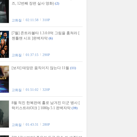
즈, 12번째 장편 실사 영화)
(2)
02:11:58
310P
고화질
[7월] 존트라볼타 1.3.0.0억 그림을 훔쳐라 [
젠틀맨 시프 ]완벽자막
(6)
01:37:15
290P
고화질
[보자] 태양은 움직이지 않는다 11월
(11)
01:51:02
320P
고화질
8월 적진 한복판에 홀로 남겨진 미군 병사 [
럭키스트라Ol크 ] 1080p 5.1 완벽자막
(39)
01:43:31
280P
고화질