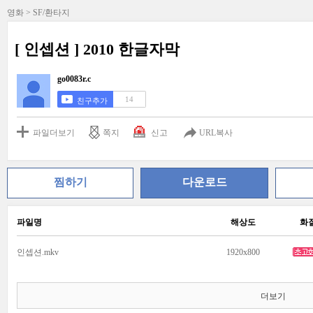
영화 > SF/환타지
[ 인셉션 ] 2010 한글자막
go0083r.c
14
친구추가
파일더보기
쪽지
신고
URL복사
찜하기
다운로드
파일명
해상도
화
인셉션.mkv
1920x800
더보기