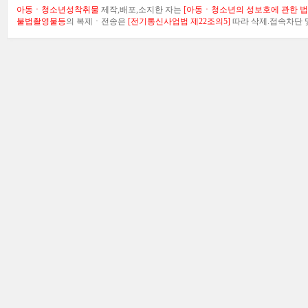
아동ㆍ청소년성착취물
제작,배포,소지한 자는
[아동ㆍ청소년의 성보호에 관한 법률
불법촬영물등
의 복제ㆍ전송은
[전기통신사업법 제22조의5]
따라 삭제.접속차단 및