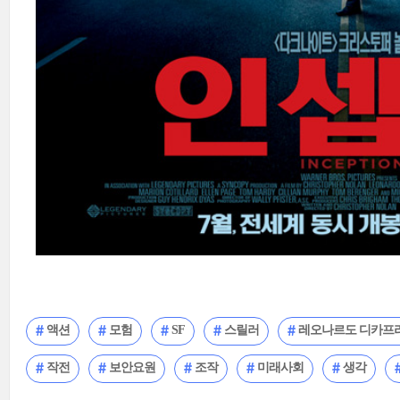
액션
모험
SF
스릴러
레오나르도 디카프
작전
보안요원
조작
미래사회
생각