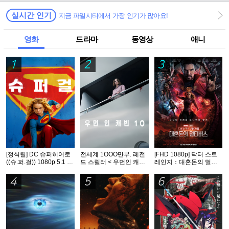
실시간 인기
지금 파일시티에서 가장 인기가 많아요!
영화
드라마
동영상
애니
1
2
3
[정식릴] DC 슈퍼히어로
전세계 1OOO만부. 레전
[FHD 1080p] 닥터 스트
((슈.퍼.걸)) 1080p 5.1 공
드 스릴러 < 우먼인 캐빈
레인지：대혼돈의 멀티
식자막
10 >- 1O8Op. 공식자막
버스
4
5
6