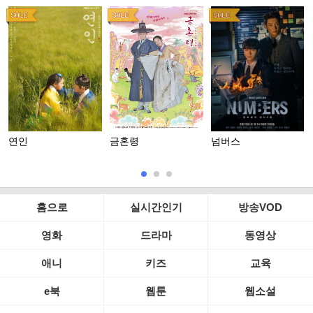
연인
금혼령
넘버스
홈으로
실시간인기
방송VOD
영화
드라마
동영상
애니
키즈
교육
e북
웹툰
웹소설