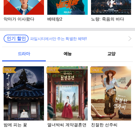
악마가 이사왔다
베테랑2
노량: 죽음의 바다
인기 할인
파일시티에서만 주는 특별한 혜택!!
드라마
예능
교양
밤에 피는 꽃
열녀박씨 계약결혼뎐
친절한 선주씨