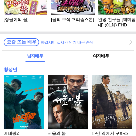
[장금이의 꿈]
[꿈의 보석 프리즘스톤]
안녕 친구들 [깨미
대] (01화) FHD
요즘 뜨는 배우
파일시티 실시간 인기 배우 순위
남자배우
여자배우
황정민
베테랑2
서울의 봄
다만 악에서 구하소