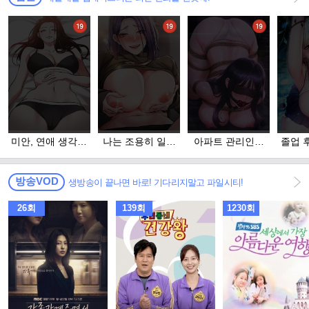
미안, 연애 생각은
나는 조용히 일하
아파트 관리인이
졸업 
없어
고 싶다
되었다
을 
방송VOD
생방송이 끝나면 바로! 기다리지말고 파일시티!
26회
139회
1230회