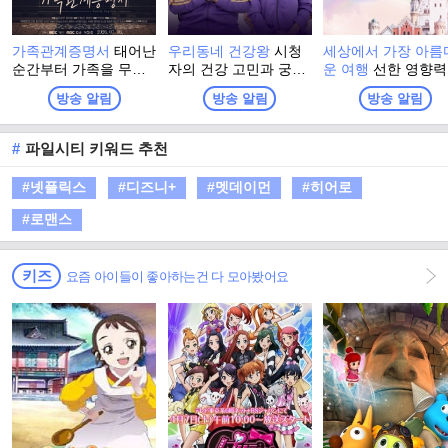
가족관계증명서
태어난
우리동네 건강왕
시청
세상에서 가장 아름
순간부터 가족을 무너
자의 건강 고민과 궁금
운 여행
선한 영향
뜨린 존재로 낙인찍힌
증을 대변할 건강왕 스
따라 기부의 기쁨과
방송 알림
방송 알림
방송 알림
한 아이와, 냉혹한 편견
타의 생활 습관을 전격
거움을 전하고, 기부
과 운명에 맞서 자신의
해부하는 프로그램
화 확산을 유도하는
삶을 되찾아 가는 여성
회 공헌 프로그램
#
파일시티 키워드 추천
의 이야기를 담은 드라
마
#넷플릭스
#디즈니+
#멧데이먼
#히어로
#로맨스
키즈
요즘 아이들이 좋아하는건 다 모아봤어요