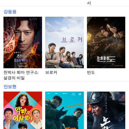
서
강동원
천박사 퇴마 연구소:
브로커
반도
설경의 비밀
안보현