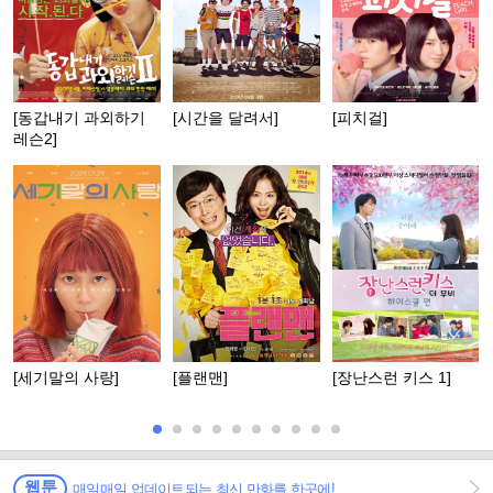
[동갑내기 과외하기
[시간을 달려서]
[피치걸]
레슨2]
[세기말의 사랑]
[플랜맨]
[장난스런 키스 1]
웹툰
매일매일 업데이트되는 최신 만화를 한곳에!