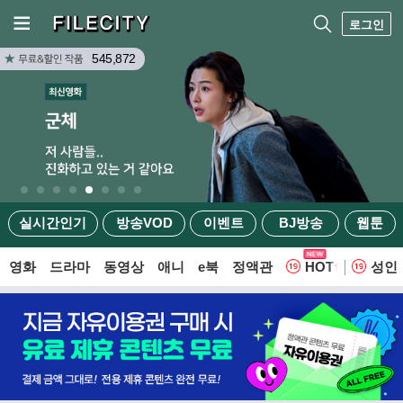
로그인
545,872
실시간인기
방송VOD
이벤트
BJ방송
웹툰
영화
드라마
동영상
애니
e북
정액관
HOT
성인
웹툰