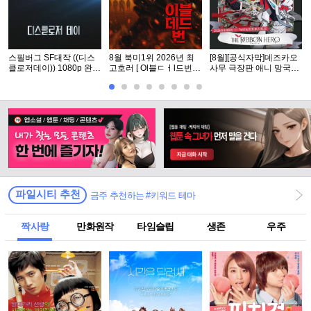
스필버그 SF대작 ((디스
8월 북미1위 2026년 최
[8월][공식자막]데즈카오
클로저데이)) 1080p 완벽
고호러 [ Ol블ㄷㅓl드번 ]
사무 극장판 애니 망국의
자막
1080p 5.1 완벽자막
공주[ 리본ㅎl어로 ]
파일시티 추천
금주 추천하는 #키워드 테마
짝사랑
만화원작
타임슬립
생존
우주