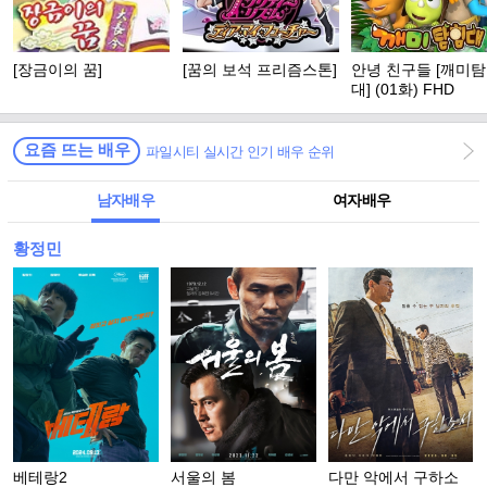
[장금이의 꿈]
[꿈의 보석 프리즘스톤]
안녕 친구들 [깨미
대] (01화) FHD
요즘 뜨는 배우
파일시티 실시간 인기 배우 순위
남자배우
여자배우
황정민
베테랑2
서울의 봄
다만 악에서 구하소