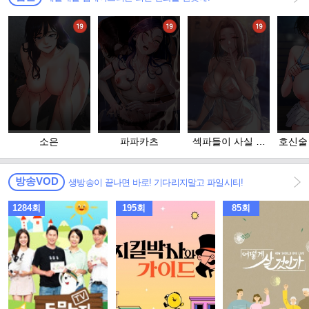
소은
파파카츠
섹파들이 사실 가
호신술
족이었다
방송VOD
생방송이 끝나면 바로! 기다리지말고 파일시티!
1284회
195회
85회