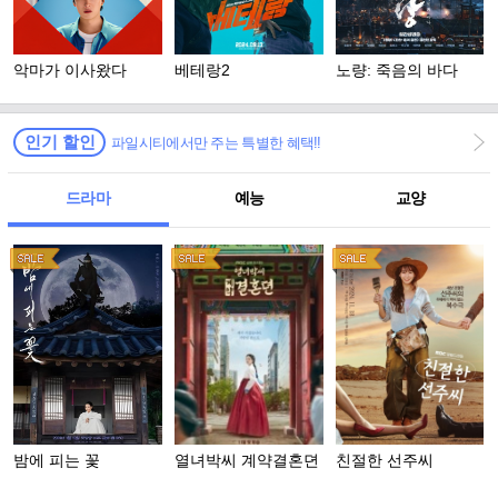
악마가 이사왔다
베테랑2
노량: 죽음의 바다
인기 할인
파일시티에서만 주는 특별한 혜택!!
드라마
예능
교양
밤에 피는 꽃
열녀박씨 계약결혼뎐
친절한 선주씨