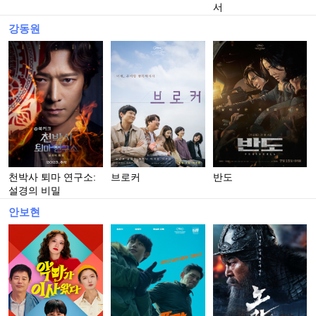
서
강동원
천박사 퇴마 연구소:
브로커
반도
설경의 비밀
안보현