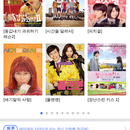
[동갑내기 과외하기
[시간을 달려서]
[피치걸]
레슨2]
[세기말의 사랑]
[플랜맨]
[장난스런 키스 1]
웹툰
매일매일 업데이트되는 최신 만화를 한곳에!