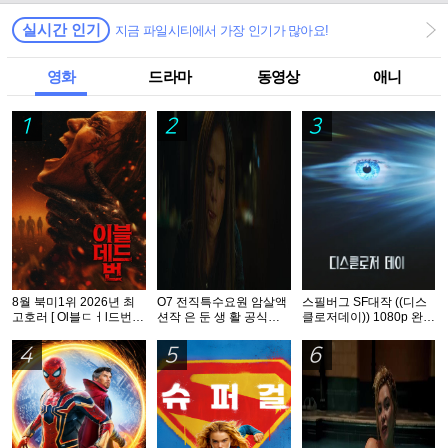
실시간 인기
지금 파일시티에서 가장 인기가 많아요!
영화
드라마
동영상
애니
1
2
3
8월 북미1위 2026년 최
O7 전직특수요원 암살액
스필버그 SF대작 ((디스
고호러 [ Ol블ㄷㅓl드번 ]
션작 은 둔 생 활 공식자
클로저데이)) 1080p 완벽
1080p 5.1 완벽자막
막 초고화질 FHD 5.1
자막
4
5
6