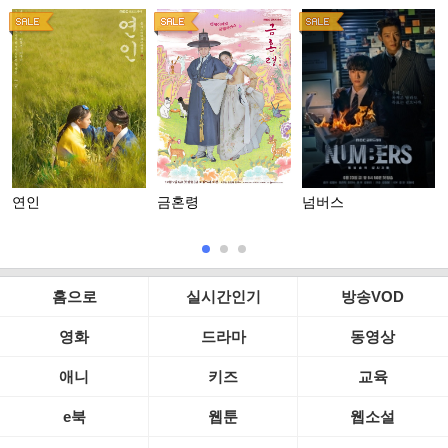
연인
금혼령
넘버스
홈으로
실시간인기
방송VOD
영화
드라마
동영상
애니
키즈
교육
e북
웹툰
웹소설