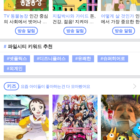
TV 동물농장
인간 중심
지킬박사와 가이드
돈,
어떻게 살 것인가
인
의 사회에서 벗어나 인
건강, 젊음! 지켜야 하
에서 가장 중요한 한
간과 동물 그 진정한 커
는 사명을 부여받은 가
지! 건강을 지키기 
방송 알림
방송 알림
방송 알림
뮤니케이션을 추구하는
이드, 그리고 고민 맞춤
어떻게 살 것인가를
동물 전문 프로그램
형 지킬 박사들이 다양
민하고 당신의 황금
한 문제들을 유쾌! 상
노년을 도모하는 건
#
파일시티 키워드 추천
쾌! 통쾌! 하게 해결하
한 프로그램
는 프로그램
#넷플릭스
#디즈니플러스
#유쾌한
#슈퍼히어로
#외계인
키즈
요즘 아이들이 좋아하는건 다 모아봤어요