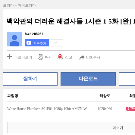
드라마 > 미국드라마
백악관의 더러운 해결사들 1시즌 1-5화 [완] 
foxdie08261
43
친구추가
파일더보기
쪽지
신고
URL복사
찜하기
다운로드
파일명
해상도
화
White.House.Plumbers.S01E01.1080p.10bit.AMZN.WEB-DL.DDP5.1.HEVC-Vyndros.mp4
1920x960
더보기