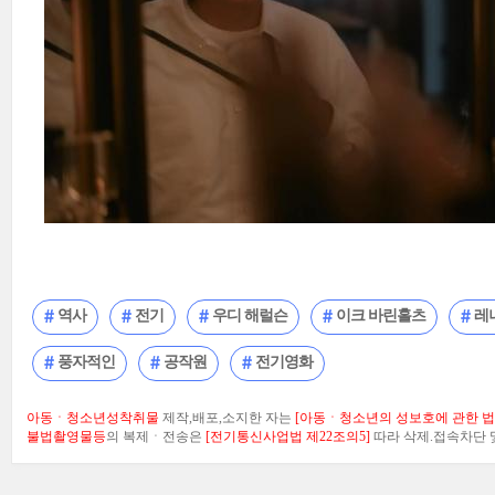
역사
전기
우디 해럴슨
이크 바린홀츠
레
풍자적인
공작원
전기영화
아동ㆍ청소년성착취물
제작,배포,소지한 자는
[아동ㆍ청소년의 성보호에 관한 법률
불법촬영물등
의 복제ㆍ전송은
[전기통신사업법 제22조의5]
따라 삭제.접속차단 및