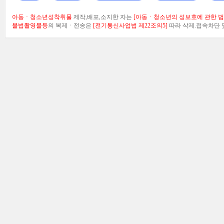
아동ㆍ청소년성착취물
제작,배포,소지한 자는
[아동ㆍ청소년의 성보호에 관한 법률
불법촬영물등
의 복제ㆍ전송은
[전기통신사업법 제22조의5]
따라 삭제.접속차단 및