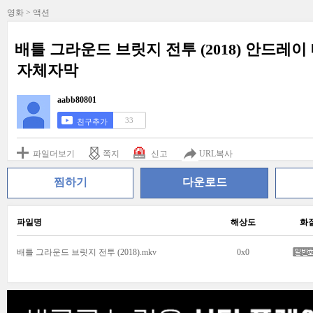
영화 > 액션
배틀 그라운드 브릿지 전투 (2018) 안드레
자체자막
aabb80801
33
친구추가
파일더보기
쪽지
신고
URL복사
찜하기
다운로드
파일명
해상도
화
배틀 그라운드 브릿지 전투 (2018).mkv
0x0