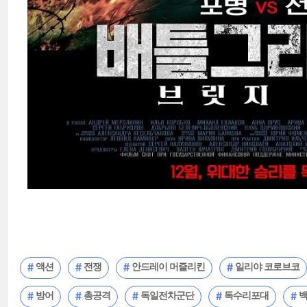
액션
전쟁
안드레이 머즐리킨
일리야 코로브코
방어
총공격
독일전차군단
독수리포대