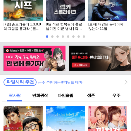
[7월] 존트라볼타 1.3.0.0
8월 적진 한복판에 홀로
[보자] 태양은 움직이지
억 그림을 훔쳐라 [ 젠틀
남겨진 미군 병사 [ 럭키
않는다 11월
맨 시프 ]완벽자막
스트라Ol크 ] 1080p 5.1
완벽자막
파일시티 추천
금주 추천하는 #키워드 테마
짝사랑
만화원작
타임슬립
생존
우주