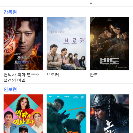
서
강동원
천박사 퇴마 연구소:
브로커
반도
설경의 비밀
안보현