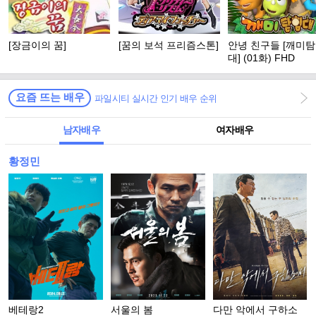
[장금이의 꿈]
[꿈의 보석 프리즘스톤]
안녕 친구들 [깨미
대] (01화) FHD
요즘 뜨는 배우
파일시티 실시간 인기 배우 순위
남자배우
여자배우
황정민
베테랑2
서울의 봄
다만 악에서 구하소