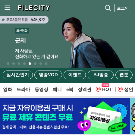
로그인
545,872
실시간인기
방송VOD
이벤트
BJ방송
웹툰
영화
드라마
동영상
애니
e북
정액관
HOT
성인
웹툰