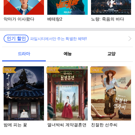
악마가 이사왔다
베테랑2
노량: 죽음의 바다
인기 할인
파일시티에서만 주는 특별한 혜택!!
드라마
예능
교양
밤에 피는 꽃
열녀박씨 계약결혼뎐
친절한 선주씨