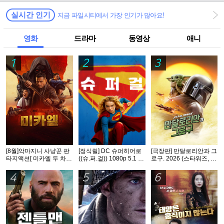
실시간 인기
지금 파일시티에서 가장 인기가 많아요!
영화
드라마
동영상
애니
1
2
3
[8월]악마지니 사냥꾼 판
[정식릴] DC 슈퍼히어로
[극장판] 만달로리안과 그
타지액션[ 미카엘 두 차원
((슈.퍼.걸)) 1080p 5.1 공
로구. 2026 (스타워즈, 12
의 헌터 ]완벽자막
식자막
번째 장편 실사 영화)
4
5
6