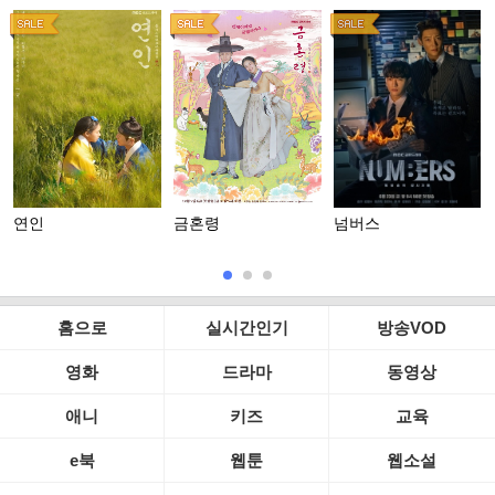
연인
금혼령
넘버스
홈으로
실시간인기
방송VOD
영화
드라마
동영상
애니
키즈
교육
e북
웹툰
웹소설