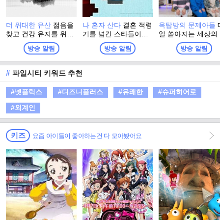
더 위대한 유산
젊음을
나 혼자 산다
결혼 적령
옥탑방의 문제아들
찾고 건강 유지를 위해
기를 넘긴 스타들이나
일 쏟아지는 세상의
그들이 찾은 최고의 건
기러기 아빠들이 사는
든 잡학 지식 속 '뇌
방송 알림
방송 알림
방송 알림
강법! 더 위대한 유산의
모습을 그리는 리얼 다
인'이 되기 위해 옥
정체는? 백세시대, 건
큐 형식의 예능프로그
에 모인 문제아들. 
강이 재산이자, 능력이
램.
터지는 옥탑방에서 
#
파일시티 키워드 추천
된 시대에 대국민 건강
지고 볶는 문제아들
프로젝트 프로그램
찐케미에 방문하는 
#넷플릭스
#디즈니플러스
#유쾌한
#슈퍼히어로
스트들의 인생이 어
러져 세상에 대한 
#외계인
한 지혜를 얻어가는
환장 지식토크쇼
키즈
요즘 아이들이 좋아하는건 다 모아봤어요