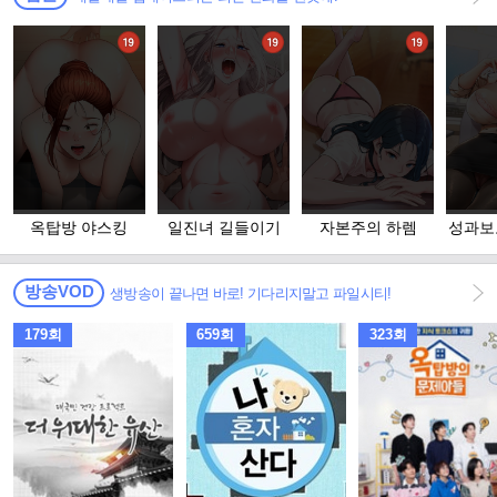
옥탑방 야스킹
일진녀 길들이기
자본주의 하렘
성과보
방송VOD
생방송이 끝나면 바로! 기다리지말고 파일시티!
179회
659회
323회