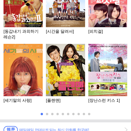
[동갑내기 과외하기
[시간을 달려서]
[피치걸]
레슨2]
[세기말의 사랑]
[플랜맨]
[장난스런 키스 1]
웹툰
매일매일 업데이트되는 최신 만화를 한곳에!