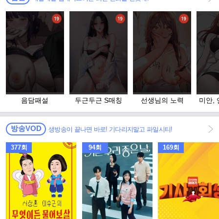
음담패설
두근두근 S매칭
선생님의 노력
미안,
방송VOD
생방송이 끝나면 바로! 기다리지말고 파일시티!
377회
94회
169회