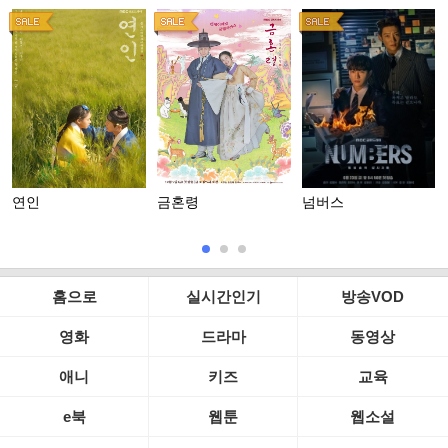
연인
금혼령
넘버스
홈으로
실시간인기
방송VOD
영화
드라마
동영상
애니
키즈
교육
e북
웹툰
웹소설