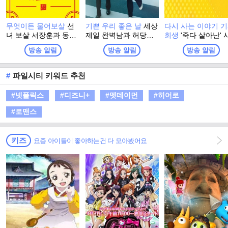
무엇이든 물어보살
선
기쁜 우리 좋은 날
세상
다시 사는 이야기 
녀 보살 서장훈과 동자
제일 완벽남과 허당녀
회생
'죽다 살아난' 
이수근이 꽉 막힌 속을
의 일촉즉발 생사 쟁탈
사고와 사례자의 건
방송 알림
방송 알림
방송 알림
확!! 뚫어줄 신통방통
전! 저마다 '내 인생의
회복 솔루션까지 '
해결책을 주는 프로그
주인공'이 되고픈, 다양
사는 이야기 - 기사
램
한 세대가 만들어가는
생' 프로젝트가 시
#
파일시티 키워드 추천
멜로 가족 드라마
다.
#넷플릭스
#디즈니+
#멧데이먼
#히어로
#로맨스
키즈
요즘 아이들이 좋아하는건 다 모아봤어요