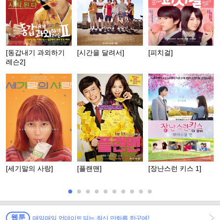
[동갑내기 과외하기
[시간을 달려서]
[피치걸]
레슨2]
[세기말의 사랑]
[플랜맨]
[장난스런 키스 1]
웹툰
매일매일 업데이트되는 최신 만화를 한곳에!