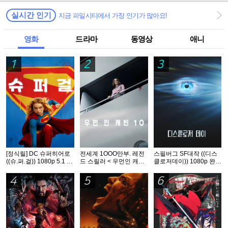
실시간 인기
지금 파일시티에서 가장 인기가 많아요!
영화
드라마
동영상
애니
1
2
3
[정식릴] DC 슈퍼히어로
전세계 1OOO만부. 레전
스필버그 SF대작 ((디스
((슈.퍼.걸)) 1080p 5.1 공
드 스릴러 < 우먼인 캐빈
클로저데이)) 1080p 완벽
식자막
10 >- 1O8Op. 공식자막
자막
4
5
6