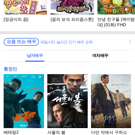
[장금이의 꿈]
[꿈의 보석 프리즘스톤]
안녕 친구들 [깨미
대] (01화) FHD
요즘 뜨는 배우
파일시티 실시간 인기 배우 순위
남자배우
여자배우
황정민
베테랑2
서울의 봄
다만 악에서 구하소