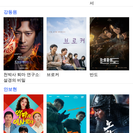
서
강동원
천박사 퇴마 연구소:
브로커
반도
설경의 비밀
안보현