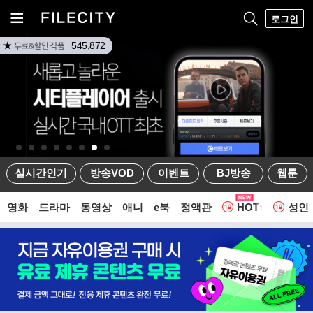
로그인
545,872
실시간인기
방송VOD
이벤트
BJ방송
웹툰
영화
드라마
동영상
애니
e북
정액관
HOT
성인
웹툰