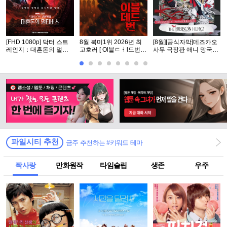
[FHD 1080p] 닥터 스트
8월 북미1위 2026년 최
[8월][공식자막]데즈카오
레인지：대혼돈의 멀티
고호러 [ Ol블ㄷㅓl드번 ]
사무 극장판 애니 망국의
버스
1080p 5.1 완벽자막
공주[ 리본ㅎl어로 ]
파일시티 추천
금주 추천하는 #키워드 테마
짝사랑
만화원작
타임슬립
생존
우주