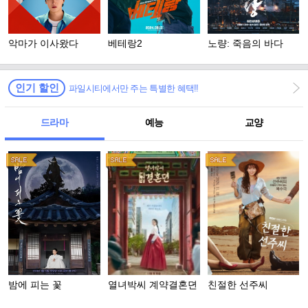
악마가 이사왔다
베테랑2
노량: 죽음의 바다
인기 할인
파일시티에서만 주는 특별한 혜택!!
드라마
예능
교양
밤에 피는 꽃
열녀박씨 계약결혼뎐
친절한 선주씨