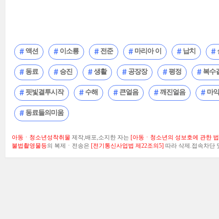
액션
이소룡
전준
마리아 이
납치
동료
승진
생활
공장장
평정
복수
핏빛결투시작
수해
큰얼음
깨진얼음
마
동료들의미움
아동ㆍ청소년성착취물
제작,배포,소지한 자는
[아동ㆍ청소년의 성보호에 관한 법률
불법촬영물등
의 복제ㆍ전송은
[전기통신사업법 제22조의5]
따라 삭제.접속차단 및