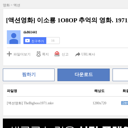
영화 > 액션
[액션영화] 이소룡 1O8OP 추억의 영화. 1971
tls861441
16
친구추가
파일더보기
쪽지
신고
URL복사
찜하기
다운로드
파일명
해상도
화
[액션영화] TheBigboss1971.mkv
1280x720