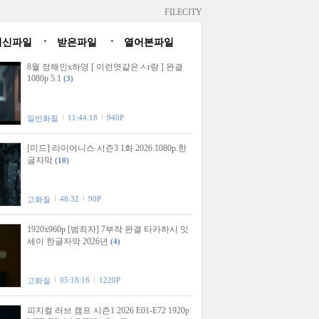
FILECITY
최신파일
받은파일
열어본파일
8월 정해인x하영 [ 이런엿같은ㅅr랑 ] 완결
1080p 5.1
(3)
11:44:18
940P
일반화질
[미드] 라이어니스 시즌3 1화.2026.1080p.한
글자막
(10)
48:32
90P
고화질
1920x960p [범죄자] 7부작 완결 타카하시 잇
세이 한글자막 2026년
(4)
05:18:16
1220P
고화질
피지컬 러브 캠프 시즌1 2026 E01-E72 1920p