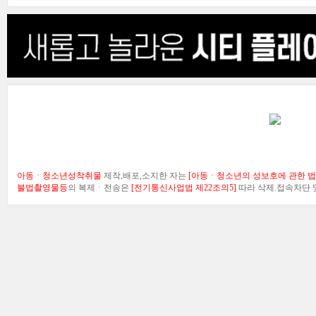
아동ㆍ청소년성착취물
제작,배포,소지한 자는
[아동ㆍ청소년의 성보호에 관한 법률
불법촬영물등
의 복제ㆍ전송은
[전기통신사업법 제22조의5]
따라 삭제.접속차단 및