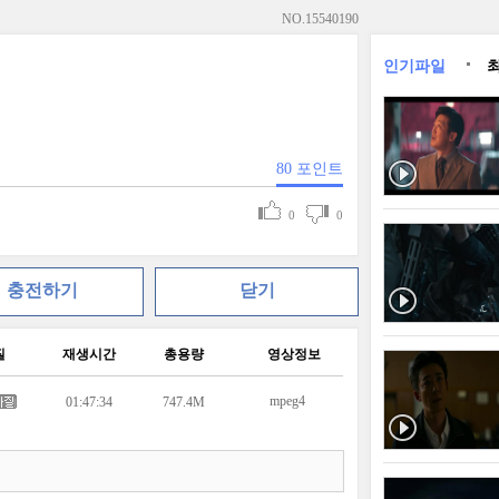
NO.
15540190
인기파일
80
포인트
0
0
충전하기
닫기
질
재생시간
총용량
영상정보
mpeg4
01:47:34
747.4M