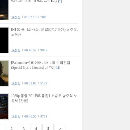
WEB-DL.AAC.H264-GamDong
(1)
01:33:16
70P
고화질
[N] 동 궁. 1화~8화. 完 (260717 공개) 남주혁,
노윤서
06:46:52
990P
고화질
[Paramount+] 라이어니스：특수 작전팀
(Special Ops：Lioness) 시즌2
(43)
06:31:05
510P
고화질
1080p 동궁 E01-E08 통합1 조승우 남주혁 노
윤서 [완결]
06:46:56
970P
고화질
1
2
3
4
5
>