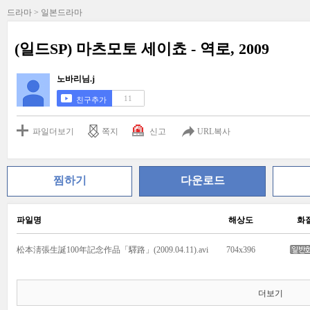
드라마 > 일본드라마
(일드SP) 마츠모토 세이쵸 - 역로, 2009
노바리님.j
11
친구추가
파일더보기
쪽지
신고
URL복사
찜하기
다운로드
파일명
해상도
화
松本淸張生誕100年記念作品「驛路」(2009.04.11).avi
704x396
더보기