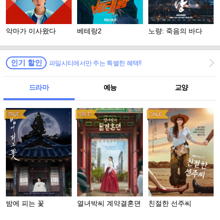
악마가 이사왔다
베테랑2
노량: 죽음의 바다
인기 할인
파일시티에서만 주는 특별한 혜택!!
드라마
예능
교양
밤에 피는 꽃
열녀박씨 계약결혼뎐
친절한 선주씨