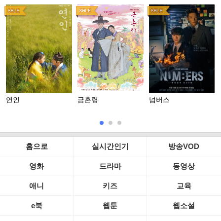
연인
금혼령
넘버스
홈으로
실시간인기
방송VOD
영화
드라마
동영상
애니
키즈
교육
e북
웹툰
웹소설