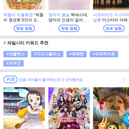
제철리 마을회관
“제철
엄마의 봄날
백세시대,
서프라이즈 미스터
리 청년회 5인이 도시
엄마의 인생이 길어진
살롱
미스터리 아래
의 재능을 나누고 시골
다. 백세시대에 발맞춘
겨진 진실을 찾아서!
방송 알림
방송 알림
방송 알림
의 정을 받으며, 오늘을
엄마의 행복 수명. 오
몰입 유발, 순도 10
가장 빛나는 ‘제철’로 만
직, <엄마의 봄날> 재능
리얼 스토리텔링 토
들어가는 1박 2일 지역
기부 프로젝트! 가족을
쇼!
#
파일시티 키워드 추천
상생 리얼 버라이어티!”
위해서라면 본인의 삶
은 제쳐놓았던 엄마. 엄
#넷플릭스
#디즈니플러스
#유쾌한
#슈퍼히어로
마라는 이름으로 한평
생 헌신하고 남은 건 온
#외계인
몸의 통증뿐. 마음은 청
춘이지만 몸은 청춘이
지 못한 엄마를 위해 그
키즈
요즘 아이들이 좋아하는건 다 모아봤어요
들이 뭉쳤다!