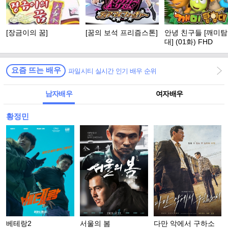
[장금이의 꿈]
[꿈의 보석 프리즘스톤]
안녕 친구들 [깨미
대] (01화) FHD
요즘 뜨는 배우
파일시티 실시간 인기 배우 순위
남자배우
여자배우
황정민
베테랑2
서울의 봄
다만 악에서 구하소