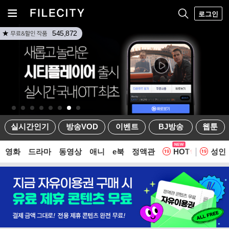
로그인
545,872
실시간인기
방송VOD
이벤트
BJ방송
웹툰
영화
드라마
동영상
애니
e북
정액관
HOT
성인
웹툰