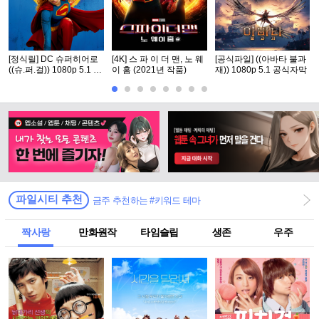
[정식릴] DC 슈퍼히어로
[4K] 스 파 이 더 맨, 노 웨
[공식파일] ((아바타 불과
((슈.퍼.걸)) 1080p 5.1 공
이 홈 (2021년 작품)
재)) 1080p 5.1 공식자막
식자막
파일시티 추천
금주 추천하는 #키워드 테마
짝사랑
만화원작
타임슬립
생존
우주