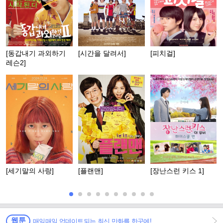
[동갑내기 과외하기
[시간을 달려서]
[피치걸]
레슨2]
[세기말의 사랑]
[플랜맨]
[장난스런 키스 1]
웹툰
매일매일 업데이트되는 최신 만화를 한곳에!