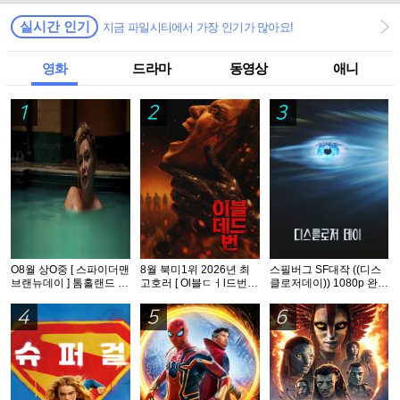
실시간 인기
지금 파일시티에서 가장 인기가 많아요!
영화
드라마
동영상
애니
1
2
3
O8월 상O중 [ 스파이더맨
8월 북미1위 2026년 최
스필버그 SF대작 ((디스
브랜뉴데이 ] 톰홀랜드 -
고호러 [ Ol블ㄷㅓl드번 ]
클로저데이)) 1080p 완벽
HDTS 1O8Op. 공식자막
1080p 5.1 완벽자막
자막
5.1
4
5
6