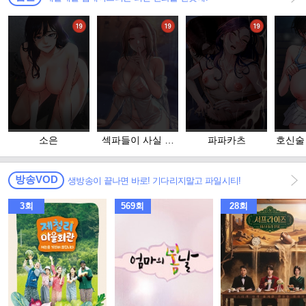
소은
섹파들이 사실 가
파파카츠
호신술
족이었다
방송VOD
생방송이 끝나면 바로! 기다리지말고 파일시티!
3회
569회
28회