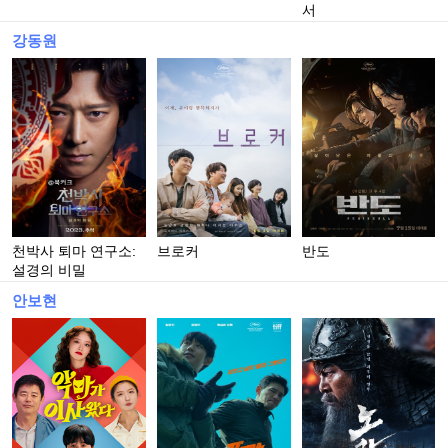
서
강동원
천박사 퇴마 연구소:
브로커
반도
설경의 비밀
안보현