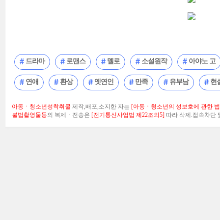
드라마
로맨스
멜로
소설원작
아야노 고
연애
환상
옛연인
만족
유부남
현
아동ㆍ청소년성착취물
제작,배포,소지한 자는
[아동ㆍ청소년의 성보호에 관한 법률
불법촬영물등
의 복제ㆍ전송은
[전기통신사업법 제22조의5]
따라 삭제.접속차단 및