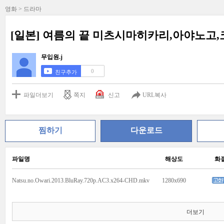
영화 > 드라마
[일본] 여름의 끝 미츠시마히카리,아야노고
무입원.j
0
친구추가
파일더보기
쪽지
신고
URL복사
찜하기
다운로드
파일명
해상도
화
Natsu.no.Owari.2013.BluRay.720p.AC3.x264-CHD.mkv
1280x690
더보기