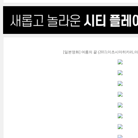
[일본영화] 여름의 끝 (2013,미츠시마히카리