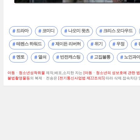
드라마
코미디
나오미 왓츠
크리스 오다우드
테렌스 하워드
제이든 리버허
위기
우정
멘토
열쇠
반전캐스팅
고집불통
노인과
아동ㆍ청소년성착취물
제작,배포,소지한 자는
[아동ㆍ청소년의 성보호에 관한 법률
불법촬영물등
의 복제ㆍ전송은
[전기통신사업법 제22조의5]
따라 삭제.접속차단 및