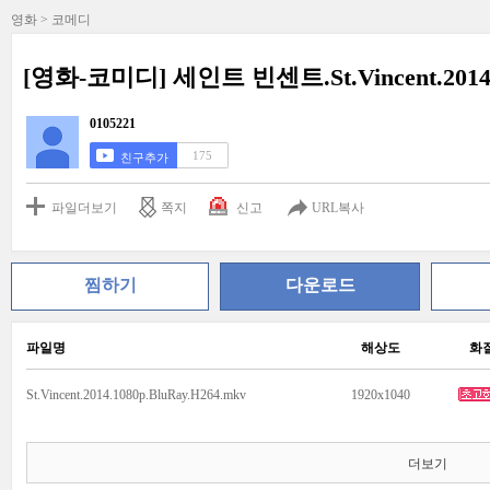
영화 > 코메디
[영화-코미디] 세인트 빈센트.St.Vincent.201
0105221
175
친구추가
파일더보기
쪽지
신고
URL복사
찜하기
다운로드
파일명
해상도
화
St.Vincent.2014.1080p.BluRay.H264.mkv
1920x1040
더보기