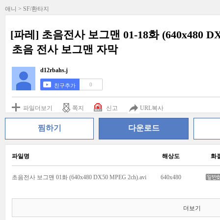
애니 > SF/환타지
[파레] 초음전사 보그맨 01-18화 (640x480 
초음 전사 보그맨 자막
d12rbahs.j
0
친구추가
파일더보기
쪽지
신고
URL복사
찜하기
다운로드
파일명
해상도
화
초음전사 보그맨 01화 (640x480 DX50 MPEG 2ch).avi
640x480
더보기