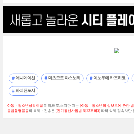
애니메이션
마츠모토 야스노리
이노우에 카즈히코
파괴된도시
아동ㆍ청소년성착취물
제작,배포,소지한 자는
[아동ㆍ청소년의 성보호에 관한 법률
불법촬영물등
의 복제ㆍ전송은
[전기통신사업법 제22조의5]
따라 삭제.접속차단 및