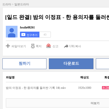
드라마 > 일본드라마
[일드 완결] 밤의 이정표 - 한 용의자를 둘러싼 
foxdie08261
43
친구추가
파일더보기
쪽지
신고
URL복사
찜하기
다운로드
파일명
해상도
화
밤의 이정표 - 한 용의자를 둘러싼 기록 1화.mkv
1920x1080
더보기