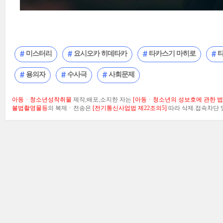
미스터리
요시오카 히데타카
타카스기 마히로
용의자
수사극
사회문제
아동ㆍ청소년성착취물
제작,배포,소지한 자는
[아동ㆍ청소년의 성보호에 관한 법률
불법촬영물등
의 복제ㆍ전송은
[전기통신사업법 제22조의5]
따라 삭제.접속차단 및