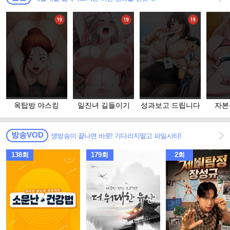
옥탑방 야스킹
일진녀 길들이기
성과보고 드립니다
자본
방송VOD
생방송이 끝나면 바로! 기다리지말고 파일시티!
138회
179회
2회