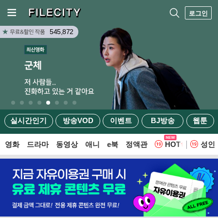
로그인
545,872
실시간인기
방송VOD
이벤트
BJ방송
웹툰
영화
드라마
동영상
애니
e북
정액관
HOT
성인
웹툰