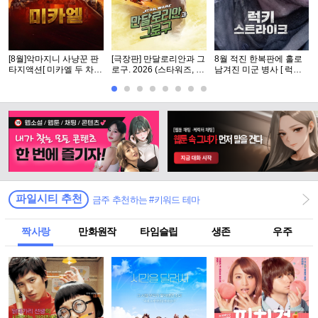
[8월]악마지니 사냥꾼 판
[극장판] 만달로리안과 그
8월 적진 한복판에 홀로
타지액션[ 미카엘 두 차원
로구. 2026 (스타워즈, 12
남겨진 미군 병사 [ 럭키
의 헌터 ]완벽자막
번째 장편 실사 영화)
스트라Ol크 ] 1080p 5.1
완벽자막
파일시티 추천
금주 추천하는 #키워드 테마
짝사랑
만화원작
타임슬립
생존
우주