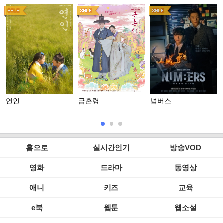
연인
금혼령
넘버스
홈으로
실시간인기
방송VOD
영화
드라마
동영상
애니
키즈
교육
e북
웹툰
웹소설