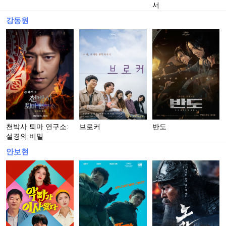
서
강동원
천박사 퇴마 연구소:
브로커
반도
설경의 비밀
안보현