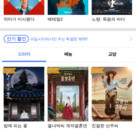
악마가 이사왔다
베테랑2
노량: 죽음의 바다
인기 할인
파일시티에서만 주는 특별한 혜택!!
드라마
예능
교양
밤에 피는 꽃
열녀박씨 계약결혼뎐
친절한 선주씨