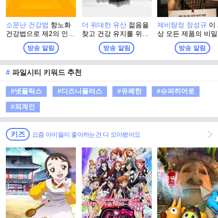
소문난 건강법
항노화
더 위대한 유산
젊음을
제비탐정 장성규
이
건강법으로 제2의 인생
찾고 건강 유지를 위해
상 모든 제품의 비
을 활기차게 시작한 사
그들이 찾은 최고의 건
파헤쳐라! 잠들어 
방송 알림
방송 알림
방송 알림
람들, 그들이 전하는 나
강법! 더 위대한 유산의
추리력을 깨워, 현
만의 건강법 이야기
정체는? 백세시대, 건
가장 HOT 한 곳들의
강이 재산이자, 능력이
밀을 밝혀낼 새로운
#
파일시티 키워드 추천
된 시대에 대국민 건강
정의 등장! 제비탐정
프로젝트 프로그램
성규의 ‘비지니스 
#넷플릭스
#디즈니플러스
#유쾌한
#슈퍼히어로
프로젝트’가 시작된
#외계인
키즈
요즘 아이들이 좋아하는건 다 모아봤어요