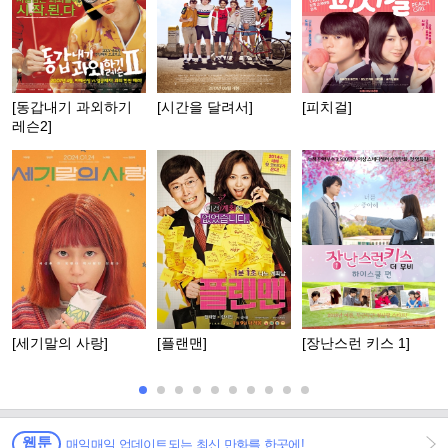
[동갑내기 과외하기
[시간을 달려서]
[피치걸]
레슨2]
[세기말의 사랑]
[플랜맨]
[장난스런 키스 1]
웹툰
매일매일 업데이트되는 최신 만화를 한곳에!