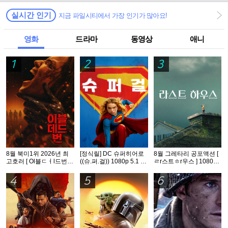
실시간 인기
지금 파일시티에서 가장 인기가 많아요!
영화
드라마
동영상
애니
1
2
3
8월 북미1위 2026년 최
[정식릴] DC 슈퍼히어로
8월 그레타리 공포액션 [
고호러 [ Ol블ㄷㅓl드번 ]
((슈.퍼.걸)) 1080p 5.1 공
ㄹr스트ㅎr우스 ] 1080p
1080p 5.1 완벽자막
식자막
5.1 공식자막
4
5
6