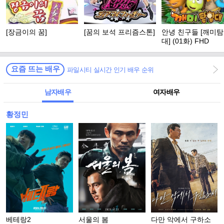
[장금이의 꿈]
[꿈의 보석 프리즘스톤]
안녕 친구들 [깨미
대] (01화) FHD
요즘 뜨는 배우
파일시티 실시간 인기 배우 순위
남자배우
여자배우
황정민
베테랑2
서울의 봄
다만 악에서 구하소