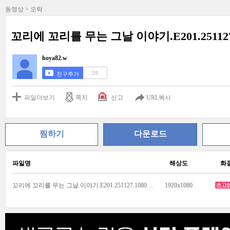
동영상 > 오락
꼬리에 꼬리를 무는 그날 이야기.E201.251127
hoya82.w
59
친구추가
파일더보기
쪽지
신고
URL복사
찜하기
다운로드
파일명
해상도
화
꼬리에 꼬리를 무는 그날 이야기.E201.251127.1080p.WANNA.mp4
1920x1080