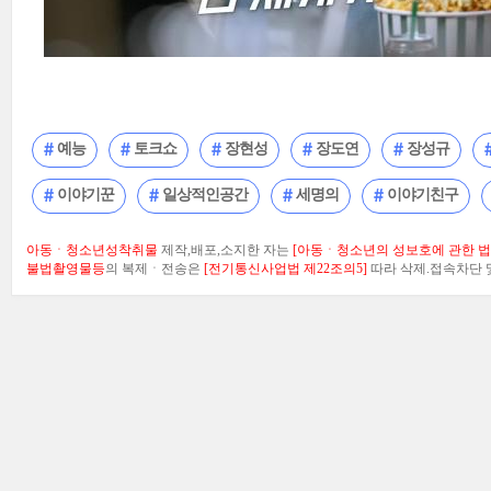
예능
토크쇼
장현성
장도연
장성규
이야기꾼
일상적인공간
세명의
이야기친구
아동ㆍ청소년성착취물
제작,배포,소지한 자는
[아동ㆍ청소년의 성보호에 관한 법률
불법촬영물등
의 복제ㆍ전송은
[전기통신사업법 제22조의5]
따라 삭제.접속차단 및