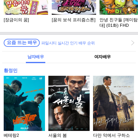
[장금이의 꿈]
[꿈의 보석 프리즘스톤]
안녕 친구들 [깨미
대] (01화) FHD
요즘 뜨는 배우
파일시티 실시간 인기 배우 순위
남자배우
여자배우
황정민
베테랑2
서울의 봄
다만 악에서 구하소