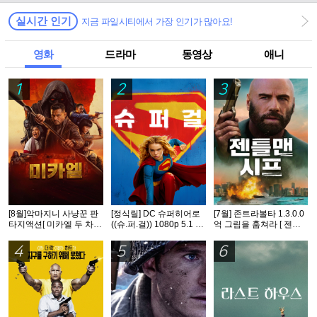
실시간 인기
지금 파일시티에서 가장 인기가 많아요!
영화
드라마
동영상
애니
1
2
3
[8월]악마지니 사냥꾼 판
[정식릴] DC 슈퍼히어로
[7월] 존트라볼타 1.3.0.0
타지액션[ 미카엘 두 차원
((슈.퍼.걸)) 1080p 5.1 공
억 그림을 훔쳐라 [ 젠틀
의 헌터 ]완벽자막
식자막
맨 시프 ]완벽자막
4
5
6