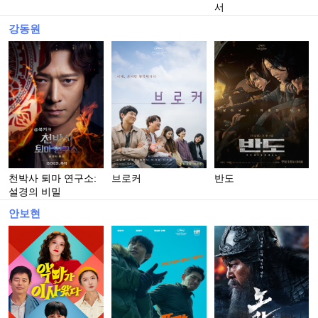
서
강동원
천박사 퇴마 연구소:
브로커
반도
설경의 비밀
안보현