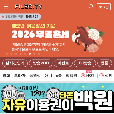
로그인
545,872
실시간인기
방송VOD
이벤트
BJ방송
웹툰
영화
드라마
동영상
애니
e북
정액관
HOT
성인
웹툰