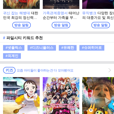
귀신 잡는 해병대
대한
가족관계증명서
태어난
뮤직뱅크
다양한 장
민국 최강의 정신력을
순간부터 가족을 무너
의 대중가요 및 최신
자부하는 해병대 출신
뜨린 존재로 낙인찍힌
악 정보를 전달하는
방송 알림
방송 알림
방송 알림
들이 모여, 이번엔 진짜
한 아이와, 냉혹한 편견
품격 가요 쇼 프로
귀신을 잡으러 심령 스
과 운명에 맞서 자신의
폿으로 떠난다! 실제 무
삶을 되찾아 가는 여성
#
파일시티 키워드 추천
속인들이 경험한 기이
의 이야기를 담은 드라
한 사건과 금기, 그리고
마
#넷플릭스
#디즈니플러스
#유쾌한
#슈퍼히어로
사람들 사이에 떠도는
괴담을 눈앞에서 확인
#외계인
하는 한여름 납량 오컬
트 수색 버라이어티!
키즈
요즘 아이들이 좋아하는건 다 모아봤어요