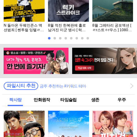
N 돌아온 두웨인존스 액
8월 적진 한복판에 홀로
8월 그레타리 공포액션 [
션범죄 [ 쎈투럴 잉텔ㄹ1
남겨진 미군 병사 [ 럭키
ㄹr스트ㅎr우스 ] 1080p
전쑤 ] 공식자막 초고화질
스트라Ol크 ] 1080p 5.1
5.1 공식자막
FHD5.1
완벽자막
파일시티 추천
금주 추천하는 #키워드 테마
짝사랑
만화원작
타임슬립
생존
우주