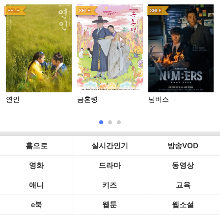
연인
금혼령
넘버스
홈으로
실시간인기
방송VOD
영화
드라마
동영상
애니
키즈
교육
e북
웹툰
웹소설