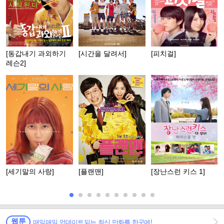
[동갑내기 과외하기
[시간을 달려서]
[피치걸]
레슨2]
[세기말의 사랑]
[플랜맨]
[장난스런 키스 1]
웹툰
매일매일 업데이트되는 최신 만화를 한곳에!