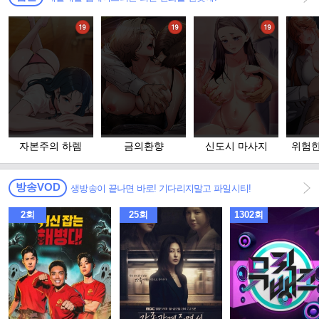
자본주의 하렘
금의환향
신도시 마사지
위험한
고 
방송VOD
생방송이 끝나면 바로! 기다리지말고 파일시티!
2회
25회
1302회