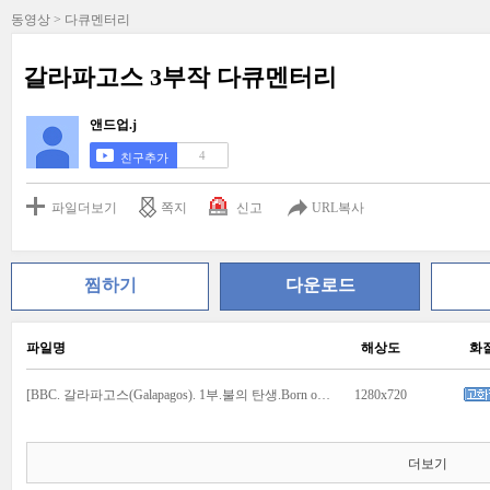
동영상 > 다큐멘터리
갈라파고스 3부작 다큐멘터리
앤드업.j
4
친구추가
파일더보기
쪽지
신고
URL복사
찜하기
다운로드
파일명
해상도
화
[BBC. 갈라파고스(Galapagos). 1부.불의 탄생.Born of Fire.720p.HDDVD.x264.mkv
1280x720
더보기