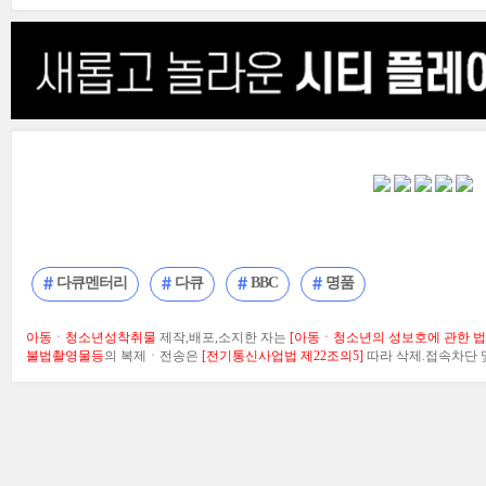
다큐멘터리
다큐
BBC
명품
아동ㆍ청소년성착취물
제작,배포,소지한 자는
[아동ㆍ청소년의 성보호에 관한 법률
불법촬영물등
의 복제ㆍ전송은
[전기통신사업법 제22조의5]
따라 삭제.접속차단 및