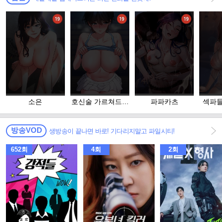
소은
호신술 가르쳐드립
파파카츠
섹파들
니다
족
방송VOD
생방송이 끝나면 바로! 기다리지말고 파일시티!
652회
4회
2회