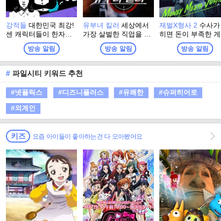
강적들
대한민국 최강!
유부녀 킬러
세상에서
재벌X형사 2
수사가
센 캐릭터들이 한자리
가장 살벌한 직업을 가
히면 돈이 부족한 게
에 모였다. 진보한 시사
진, 어느 워킹맘의 고군
닌지 생각해 보자. 
방송 알림
방송 알림
방송 알림
는 박수받지만 진부한
분투 워라밸(work & life
X형사, 진이수가 돌
시사는 외면받는다. 서
balance) 사수기를 그
왔다! 새로운 팀장 
로 코드가 맞지 않는 강
린 드라마
라와 유쾌상쾌통쾌 
#
파일시티 키워드 추천
적들이 뭉쳤다. 고품격
파민 터지는 사이다
과 저품격 사이의 아슬
사가 펼쳐진다!!
#넷플릭스
#디즈니플러스
#유쾌한
#슈퍼히어로
아슬한 시사 쇼 프로그
램
#외계인
키즈
요즘 아이들이 좋아하는건 다 모아봤어요