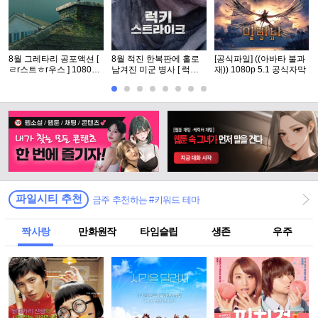
8월 그레타리 공포액션 [
8월 적진 한복판에 홀로
[공식파일] ((아바타 불과
ㄹr스트ㅎr우스 ] 1080p
남겨진 미군 병사 [ 럭키
재)) 1080p 5.1 공식자막
5.1 공식자막
스트라Ol크 ] 1080p 5.1
완벽자막
파일시티 추천
금주 추천하는 #키워드 테마
짝사랑
만화원작
타임슬립
생존
우주