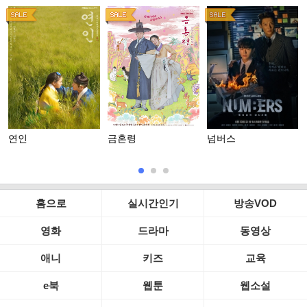
연인
금혼령
넘버스
홈으로
실시간인기
방송VOD
영화
드라마
동영상
애니
키즈
교육
e북
웹툰
웹소설