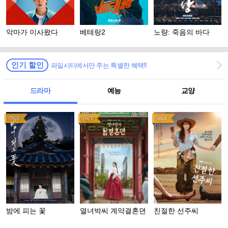
악마가 이사왔다
베테랑2
노량: 죽음의 바다
인기 할인
파일시티에서만 주는 특별한 혜택!!
드라마
예능
교양
밤에 피는 꽃
열녀박씨 계약결혼뎐
친절한 선주씨