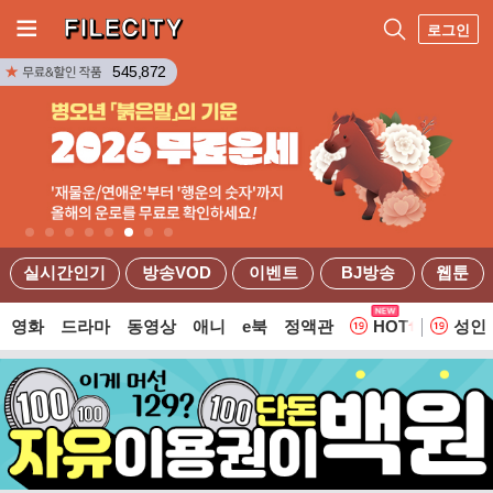
로그인
545,872
실시간인기
방송VOD
이벤트
BJ방송
웹툰
영화
드라마
동영상
애니
e북
정액관
HOT
성인
웹툰