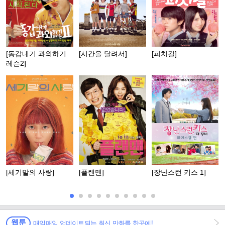
[동갑내기 과외하기
[시간을 달려서]
[피치걸]
레슨2]
[세기말의 사랑]
[플랜맨]
[장난스런 키스 1]
웹툰
매일매일 업데이트되는 최신 만화를 한곳에!