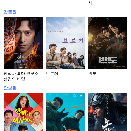
서
강동원
천박사 퇴마 연구소:
브로커
반도
설경의 비밀
안보현