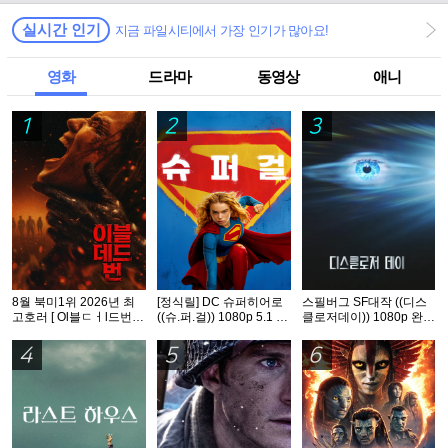
실시간 인기
지금 파일시티에서 가장 인기가 많아요!
영화
드라마
동영상
애니
1
2
3
8월 북미1위 2026년 최
[정식릴] DC 슈퍼히어로
스필버그 SF대작 ((디스
고호러 [ Ol블ㄷㅓl드번 ]
((슈.퍼.걸)) 1080p 5.1 공
클로저데이)) 1080p 완벽
1080p 5.1 완벽자막
식자막
자막
4
5
6