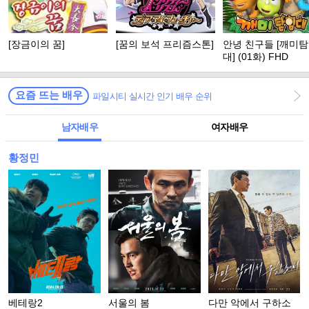
[장금이의 꿈]
[꿈의 보석 프리즘스톤]
안녕 친구들 [깨미
대] (01화) FHD
요즘 뜨는 배우
파일시티 실시간 인기 배우 순위
남자배우
여자배우
황정민
베테랑2
서울의 봄
다만 악에서 구하소