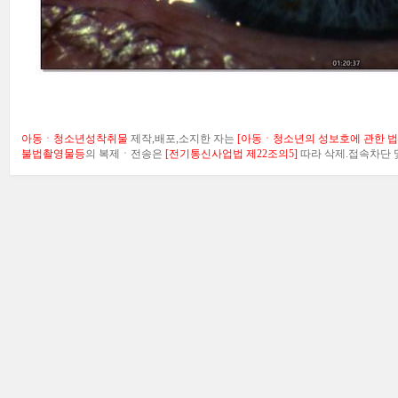
아동ㆍ청소년성착취물
제작,배포,소지한 자는
[아동ㆍ청소년의 성보호에 관한 법률
불법촬영물등
의 복제ㆍ전송은
[전기통신사업법 제22조의5]
따라 삭제.접속차단 및