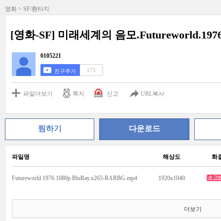
영화 > SF/환타지
[영화-SF] 미래세계의 음모.Futureworld.197
0105221
175
친구추가
파일더보기
쪽지
신고
URL복사
찜하기
다운로드
파일명
해상도
화
Futureworld.1976.1080p.BluRay.x265-RARBG.mp4
1920x1040
더보기