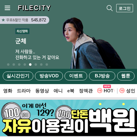
로그인
545,872
실시간인기
방송VOD
이벤트
BJ방송
웹툰
영화
드라마
동영상
애니
e북
정액관
HOT
성인
웹툰