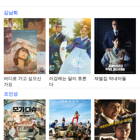
김남희
어디로 가고 싶으신
이강에는 달이 흐른
재벌집 막내아들
가요
다
조인성