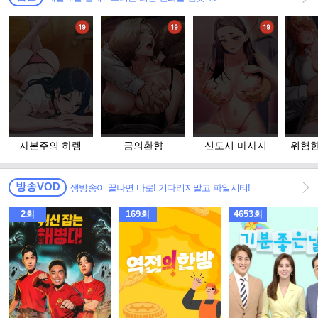
자본주의 하렘
금의환향
신도시 마사지
위험한
고 
방송VOD
생방송이 끝나면 바로! 기다리지말고 파일시티!
2회
169회
4653회