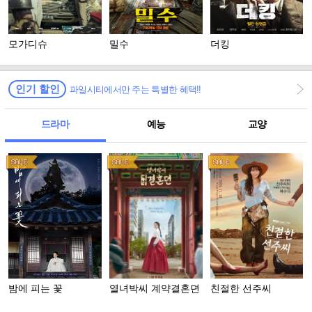
모가디슈
밀수
더킹
인기 할인
파일시티에서만 주는 특별한 혜택!!
드라마
예능
교양
밤에 피는 꽃
열녀박씨 계약결혼뎐
친절한 선주씨