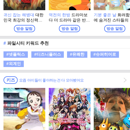
귀신 잡는 해병대
대한
역전의 한방
드라마보
기분 좋은 날
화려함
민국 최강의 정신력을
다 더 드라마 같은 반전
에 숨겨진 스타들의
자부하는 해병대 출신
인생 추적 스토리 프로
솔한 이야기와 이색
방송 알림
방송 알림
방송 알림
들이 모여, 이번엔 진짜
그램
소에서 펼쳐지는 스
귀신을 잡으러 심령 스
들의 특별한 체험. 
폿으로 떠난다! 실제 무
고 유쾌한 강의, 기
#
파일시티 키워드 추천
속인들이 경험한 기이
좋은 정보! 웃음과 
한 사건과 금기, 그리고
이 함께하는 명강의
#넷플릭스
#디즈니플러스
#유쾌한
#슈퍼히어로
사람들 사이에 떠도는
생활에 유익한 다양
괴담을 눈앞에서 확인
정보가 함께 하는 
#외계인
하는 한여름 납량 오컬
그램
트 수색 버라이어티!
키즈
요즘 아이들이 좋아하는건 다 모아봤어요