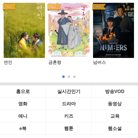
연인
금혼령
넘버스
홈으로
실시간인기
방송VOD
영화
드라마
동영상
애니
키즈
교육
e북
웹툰
웹소설