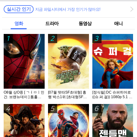
실시간 인기
지금 파일시티에서 가장 인기가 많아요!
영화
드라마
동영상
애니
1
2
3
O8월 상O중 [ ㄱㅓㅁㅣ인
[07월 떳따SF초대형] 흥
[정식릴] DC 슈퍼히어로
간. 브랜뉴데이 ] 톰홀랜
행 박스1위 [초대형SF대
((슈.퍼.걸)) 1080p 5.1 공
드 - CAM 버전. 공식자막
작영화] [스워즈] 1080공
식자막
식자막
4
5
6