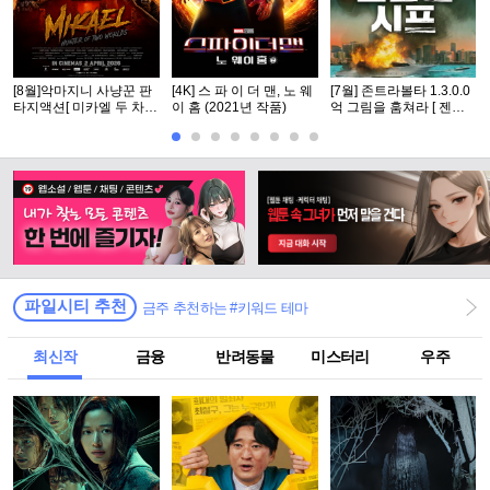
[8월]악마지니 사냥꾼 판
[4K] 스 파 이 더 맨, 노 웨
[7월] 존트라볼타 1.3.0.0
타지액션[ 미카엘 두 차원
이 홈 (2021년 작품)
억 그림을 훔쳐라 [ 젠틀
의 헌터 ]완벽자막
맨 시프 ]완벽자막
파일시티 추천
금주 추천하는 #키워드 테마
최신작
금융
반려동물
미스터리
우주