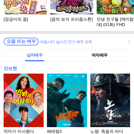
[장금이의 꿈]
[꿈의 보석 프리즘스톤]
안녕 친구들 [깨미
대] (01화) FHD
요즘 뜨는 배우
파일시티 실시간 인기 배우 순위
남자배우
여자배우
안보현
악마가 이사왔다
베테랑2
노량: 죽음의 바다