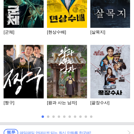
[군체]
[현상수배]
[살목지]
[짱구]
[왕과 사는 남자]
[끝장수사]
웹툰
매일매일 업데이트되는 최신 만화를 한곳에!