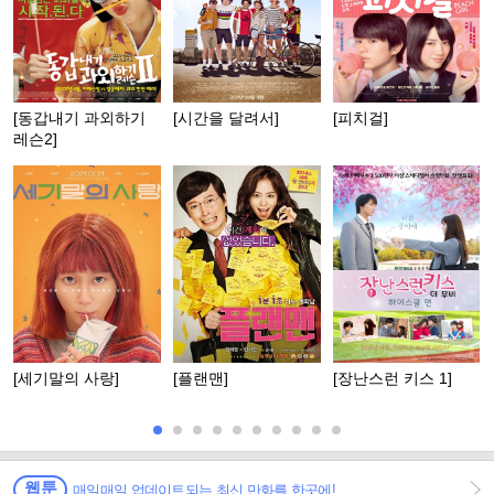
[동갑내기 과외하기
[시간을 달려서]
[피치걸]
레슨2]
[세기말의 사랑]
[플랜맨]
[장난스런 키스 1]
웹툰
매일매일 업데이트되는 최신 만화를 한곳에!