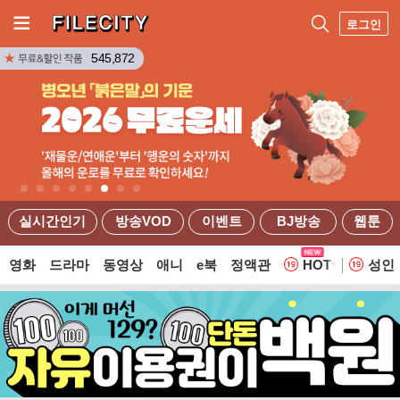
로그인
545,872
실시간인기
방송VOD
이벤트
BJ방송
웹툰
영화
드라마
동영상
애니
e북
정액관
HOT
성인
웹툰