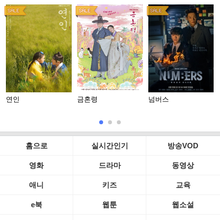
연인
금혼령
넘버스
홈으로
실시간인기
방송VOD
영화
드라마
동영상
애니
키즈
교육
e북
웹툰
웹소설