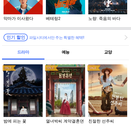
악마가 이사왔다
베테랑2
노량: 죽음의 바다
인기 할인
파일시티에서만 주는 특별한 혜택!!
드라마
예능
교양
밤에 피는 꽃
열녀박씨 계약결혼뎐
친절한 선주씨