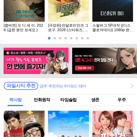
[캠버전] 오 디 세 이. 202
[극장판] 만달로리안과 그
스필버그 SF대작 ((디스
6 (급한 분만 보세요.)
로구. 2026 (스타워즈, 12
클로저데이)) 1080p 완벽
번째 장편 실사 영화)
자막
파일시티 추천
금주 추천하는 #키워드 테마
짝사랑
만화원작
타임슬립
생존
우주