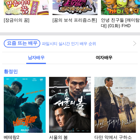
[장금이의 꿈]
[꿈의 보석 프리즘스톤]
안녕 친구들 [깨미
대] (01화) FHD
요즘 뜨는 배우
파일시티 실시간 인기 배우 순위
남자배우
여자배우
황정민
베테랑2
서울의 봄
다만 악에서 구하소