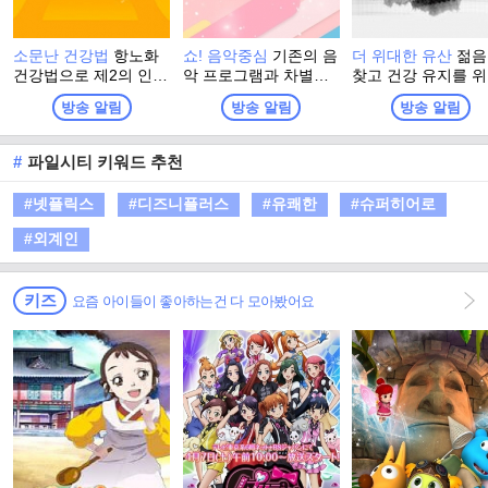
소문난 건강법
항노화
쇼! 음악중심
기존의 음
더 위대한 유산
젊음
건강법으로 제2의 인생
악 프로그램과 차별화
찾고 건강 유지를 
을 활기차게 시작한 사
된 신선하고 다양한 무
그들이 찾은 최고의
방송 알림
방송 알림
방송 알림
람들, 그들이 전하는 나
대를 통해 시청자와 함
강법! 더 위대한 유
만의 건강법 이야기
께 듣고, 보고, 느낄 수
정체는? 백세시대, 
있는 음악프로그램
강이 재산이자, 능
#
파일시티 키워드 추천
된 시대에 대국민 
프로젝트 프로그램
#넷플릭스
#디즈니플러스
#유쾌한
#슈퍼히어로
#외계인
키즈
요즘 아이들이 좋아하는건 다 모아봤어요