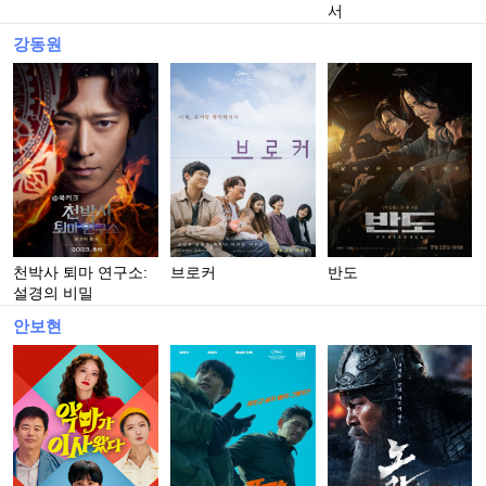
서
강동원
천박사 퇴마 연구소:
브로커
반도
설경의 비밀
안보현