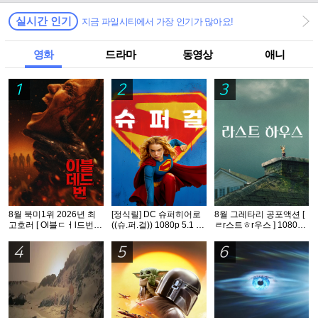
실시간 인기
지금 파일시티에서 가장 인기가 많아요!
영화
드라마
동영상
애니
1
2
3
8월 북미1위 2026년 최
[정식릴] DC 슈퍼히어로
8월 그레타리 공포액션 [
고호러 [ Ol블ㄷㅓl드번 ]
((슈.퍼.걸)) 1080p 5.1 공
ㄹr스트ㅎr우스 ] 1080p
1080p 5.1 완벽자막
식자막
5.1 공식자막
4
5
6