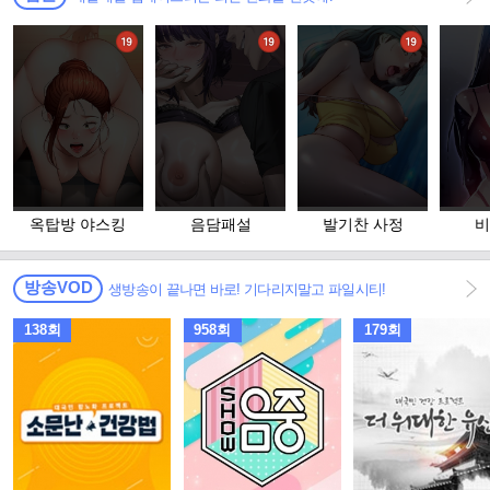
옥탑방 야스킹
음담패설
발기찬 사정
비
방송VOD
생방송이 끝나면 바로! 기다리지말고 파일시티!
138회
958회
179회