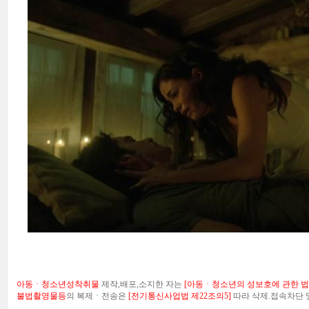
아동ㆍ청소년성착취물
제작,배포,소지한 자는
[아동ㆍ청소년의 성보호에 관한 법률
불법촬영물등
의 복제ㆍ전송은
[전기통신사업법 제22조의5]
따라 삭제.접속차단 및