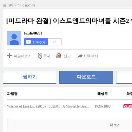
드라마 > 미국드라마
[미드라마 완결] 이스트엔드의마녀들 시즌2
foxdie08261
43
친구추가
파일더보기
쪽지
신고
URL복사
찜하기
다운로드
파일명
해상도
화
Witches of East End (2013) - S02E01 - A Moveable Beast (1080p x265 EDGE2020).mkv
1920x1080
더보기