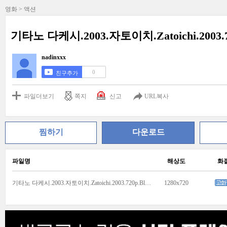
영화 > 액션
기타노 다케시.2003.자토이치.Zatoichi.2003.72
nadinxxx
0
친구추가
파일더보기
쪽지
신고
URL복사
찜하기
다운로드
파일명
해상도
화
기타노 다케시.2003.자토이치.Zatoichi.2003.720p.BluRay.x264-ESiR.mp4
1280x720