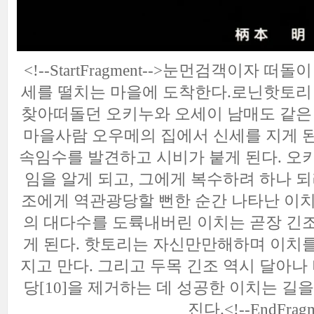
<!--StartFragment-->눈먼
검객이자 떠돌이
세를 떨치는 마을에 도착한다.
로닌
핫토리
찾아떠돌던 오키누와 오세이 남매도 같은 
마을사람 오우메의 집에서 신세를 지게 
속임수를 발견하고 시비가 붙게 된다. 오
임을 알게 되고, 그에게 복수하려 하나 
조에게 역관광당할 뻔한 순간 나타난 이치
의 대다수를 도륙내버린 이치는 곧장 긴
게 된다. 핫토리는 자신만만해하며 이치
지고 만다. 그리고 두목 긴조 역시 달아나
당
[10]
을 제거하는 데 성공한 이치는 길
진다.
<!--EndFrag