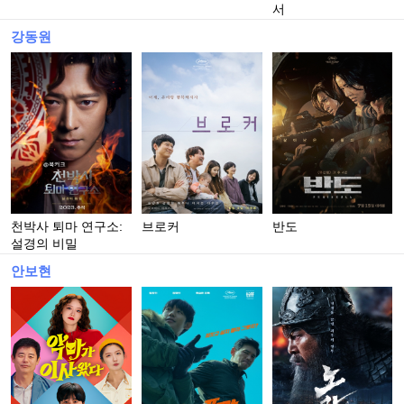
서
강동원
천박사 퇴마 연구소:
브로커
반도
설경의 비밀
안보현