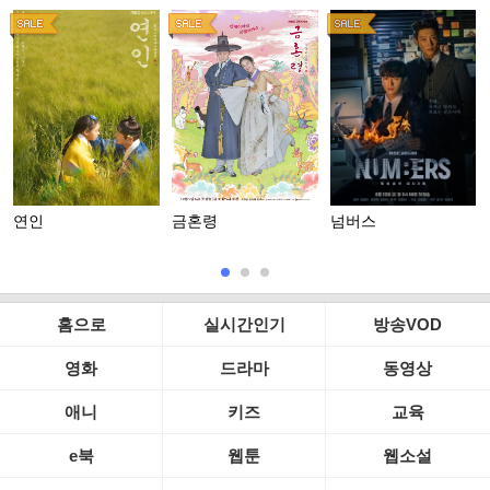
연인
금혼령
넘버스
홈으로
실시간인기
방송VOD
영화
드라마
동영상
애니
키즈
교육
e북
웹툰
웹소설