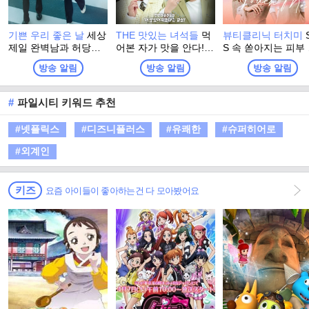
기쁜 우리 좋은 날
세상
THE 맛있는 녀석들
먹
뷰티클리닉 터치미
제일 완벽남과 허당녀
어본 자가 맛을 안다!
S 속 쏟아지는 피부
의 일촉즉발 생사 쟁탈
경력직 뚱친들의 '더 맛
강 정보, 가짜정보일
방송 알림
방송 알림
방송 알림
전! 저마다 '내 인생의
있어지겠다'는 결심! T
도, 나에게 맞지 않
주인공'이 되고픈, 다양
HE 맛있는 녀석들 is b
잘못된 정보일 수도
한 세대가 만들어가는
ack
습니다. 뷰티클리닉
#
파일시티 키워드 추천
멜로 가족 드라마
치미에서 제대로 알
드립니다!
#넷플릭스
#디즈니플러스
#유쾌한
#슈퍼히어로
#외계인
키즈
요즘 아이들이 좋아하는건 다 모아봤어요