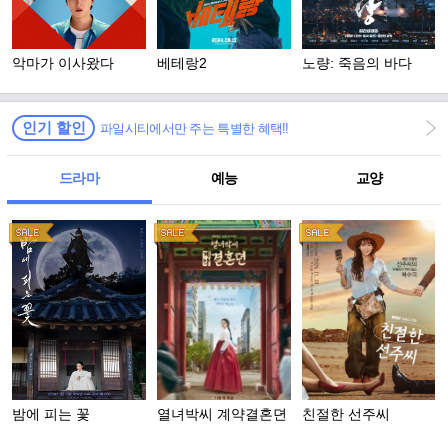
악마가 이사왔다
베테랑2
노량: 죽음의 바다
인기 할인
파일시티에서만 주는 특별한 혜택!!
드라마
예능
교양
밤에 피는 꽃
열녀박씨 계약결혼뎐
친절한 선주씨