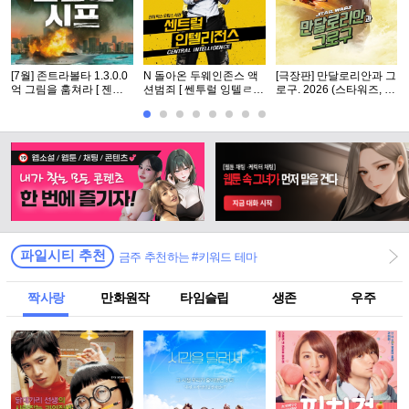
[7월] 존트라볼타 1.3.0.0
N 돌아온 두웨인존스 액
[극장판] 만달로리안과 그
억 그림을 훔쳐라 [ 젠틀
션범죄 [ 쎈투럴 잉텔ㄹ1
로구. 2026 (스타워즈, 12
맨 시프 ]완벽자막
전쑤 ] 공식자막 초고화질
번째 장편 실사 영화)
FHD5.1
파일시티 추천
금주 추천하는 #키워드 테마
짝사랑
만화원작
타임슬립
생존
우주