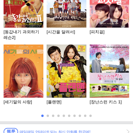
[동갑내기 과외하기
[시간을 달려서]
[피치걸]
레슨2]
[세기말의 사랑]
[플랜맨]
[장난스런 키스 1]
웹툰
매일매일 업데이트되는 최신 만화를 한곳에!