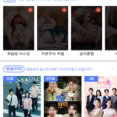
옥탑방 야스킹
자본주의 하렘
금의환향
방송VOD
생방송이 끝나면 바로! 기다리지말고 파일시티!
93회
575회
3회