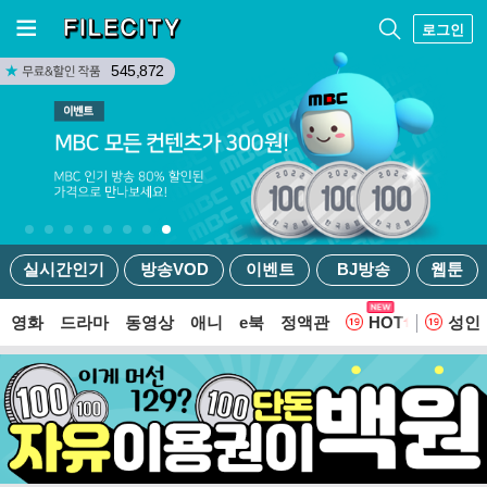
로그인
545,872
실시간인기
방송VOD
이벤트
BJ방송
웹툰
영화
드라마
동영상
애니
e북
정액관
HOT
성인
웹툰