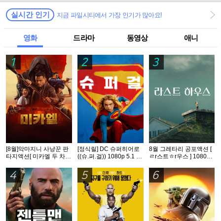
실시간 인기
지금 파일시티에서 가장 인기가 많아요!
영화
드라마
동영상
애니
1
2
3
[8월]악마지니 사냥꾼 판
[정식릴] DC 슈퍼히어로
8월 그레타리 공포액션 [
타지액션[ 미카엘 두 차원
((슈.퍼.걸)) 1080p 5.1 공
ㄹr스트ㅎr우스 ] 1080p
의 헌터 ]완벽자막
식자막
5.1 공식자막
4
5
6