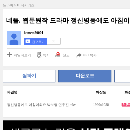
드라마 > 미니시리즈
네플. 웹툰원작 드라마 정신병동에도 아침이 
ksmeto20001
38
친구추가
파일더보기
쪽지
신고
URL복사
찜하기
다운로드
파일명
해상도
화
정신병동에도 아침이와요 박보영 연우진.mkv
1920x1080