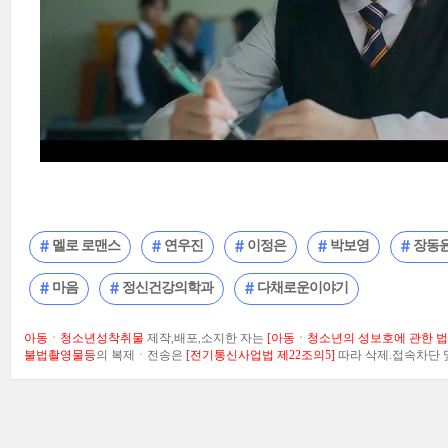
멜로 로맨스
연우진
이정은
박보영
장동
마음
정신건강의학과
다채로운이야기
아동ㆍ청소년성착취물
제작,배포,소지한 자는
[아동ㆍ청소년의 성보호에 관한 법률
불법촬영물등
의 복제ㆍ전송은
[전기통신사업법 제22조의5]
따라 삭제.접속차단 및