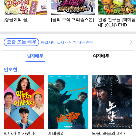
[장금이의 꿈]
[꿈의 보석 프리즘스톤]
안녕 친구들 [깨미
대] (01화) FHD
요즘 뜨는 배우
파일시티 실시간 인기 배우 순위
남자배우
여자배우
안보현
악마가 이사왔다
베테랑2
노량: 죽음의 바다