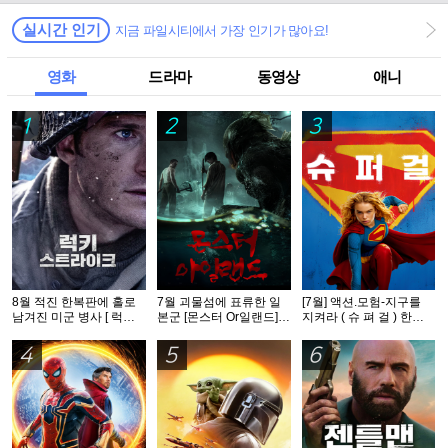
실시간 인기
지금 파일시티에서 가장 인기가 많아요!
영화
드라마
동영상
애니
1
2
3
8월 적진 한복판에 홀로
7월 괴물섬에 표류한 일
[7월] 액션.모험-지구를
남겨진 미군 병사 [ 럭키
본군 [몬스터 Or일랜드]완
지켜라 ( 슈 펴 걸 ) 한글
스트라Ol크 ] 1080p 5.1
벽자막
자체자막
완벽자막
4
5
6