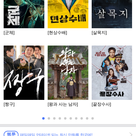
[군체]
[현상수배]
[살목지]
[짱구]
[왕과 사는 남자]
[끝장수사]
웹툰
매일매일 업데이트되는 최신 만화를 한곳에!