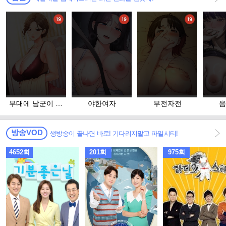
부대에 남군이 나
야한여자
부전자전
음
혼자
방송VOD
생방송이 끝나면 바로! 기다리지말고 파일시티!
4652회
201회
975회