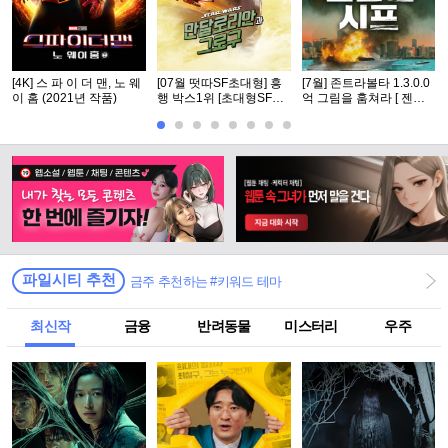
[4K] 스 파 이 더 맨, 노 웨
[07월 떳따SF초대형] 흥
[7월] 존트라볼타 1.3.0.0
이 홈 (2021년 작품)
행 박스1위 [초대형SF대
억 그림을 훔쳐라 [ 젠틀
작영화] [스워즈] 1080공
맨 시프 ]완벽자막
식자막
파일시티 추천
금주 추천하는 #키워드 테마
최신작
금융
반려동물
미스터리
우주