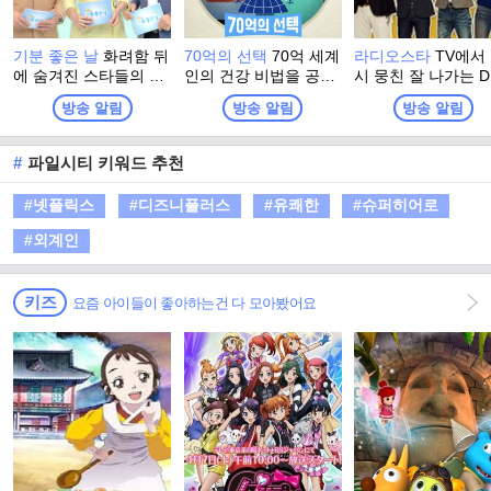
기분 좋은 날
화려함 뒤
70억의 선택
70억 세계
라디오스타
TV에서
에 숨겨진 스타들의 진
인의 건강 비법을 공유
시 뭉친 잘 나가는 D
솔한 이야기와 이색 명
하는 시간 세계인이 보
들. 라디오에는 '보
방송 알림
방송 알림
방송 알림
소에서 펼쳐지는 스타
내는 건강 시그널!
라디오'가, TV에는 '
들의 특별한 체험. 그리
리는 TV' <라디오스
고 유쾌한 강의, 기분
가 있다.
#
파일시티 키워드 추천
좋은 정보! 웃음과 눈물
이 함께하는 명강의와
#넷플릭스
#디즈니플러스
#유쾌한
#슈퍼히어로
생활에 유익한 다양한
정보가 함께 하는 프로
#외계인
그램
키즈
요즘 아이들이 좋아하는건 다 모아봤어요