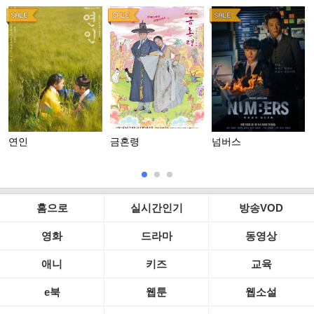
연인
금혼령
넘버스
홈으로
실시간인기
방송VOD
영화
드라마
동영상
애니
키즈
교육
e북
웹툰
웹소설