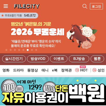
로그인
545,872
실시간인기
방송VOD
이벤트
BJ방송
웹툰
영화
드라마
동영상
애니
e북
정액관
HOT
성인
웹툰