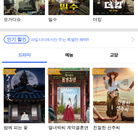
모가디슈
밀수
더킹
인기 할인
파일시티에서만 주는 특별한 혜택!!
드라마
예능
교양
밤에 피는 꽃
열녀박씨 계약결혼뎐
친절한 선주씨