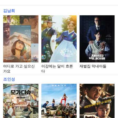
김남희
어디로 가고 싶으신
이강에는 달이 흐른
재벌집 막내아들
가요
다
조인성