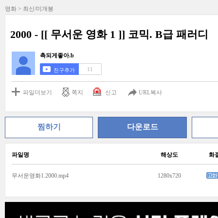
영화 > 최신/미개봉
2000 - [[ 무서운 영화 1 ]] 코믹. B급 패러디
촉되게좋아.b
11
친구추가
파일더보기
쪽지
신고
URL복사
찜하기
다운로드
파일명
해상도
화
무서운영화1.2000.mp4
1280x720