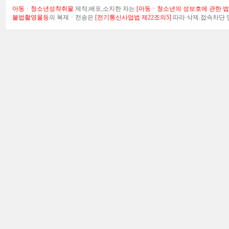
아동ㆍ청소년성착취물
제작,배포,소지한 자는
[아동ㆍ청소년의 성보호에 관한 법률
불법촬영물등
의 복제ㆍ전송은
[전기통신사업법 제22조의5]
따라 삭제.접속차단 및