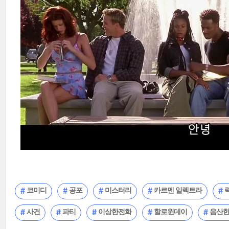
코미디
공포
미스터리
카르멘 일렉트라
사건
파티
이상한전화
할로윈데이
음산