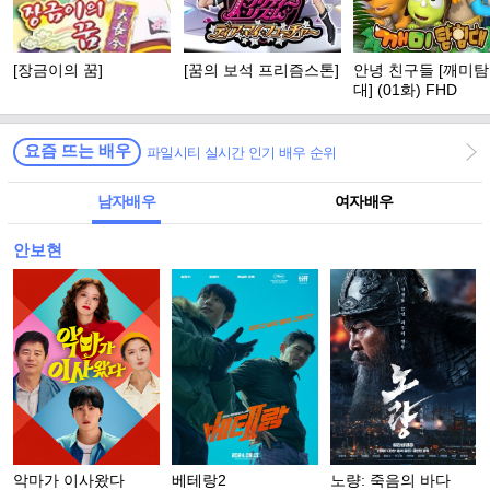
[장금이의 꿈]
[꿈의 보석 프리즘스톤]
안녕 친구들 [깨미
대] (01화) FHD
요즘 뜨는 배우
파일시티 실시간 인기 배우 순위
남자배우
여자배우
안보현
악마가 이사왔다
베테랑2
노량: 죽음의 바다