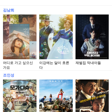
김남희
어디로 가고 싶으신
이강에는 달이 흐른
재벌집 막내아들
가요
다
조인성