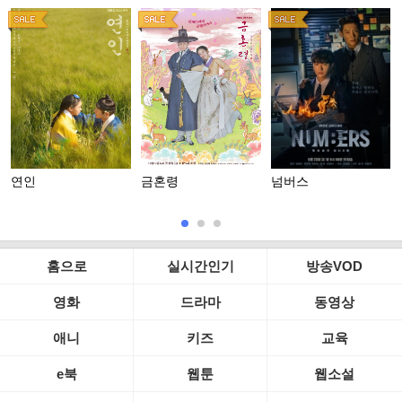
연인
금혼령
넘버스
홈으로
실시간인기
방송VOD
영화
드라마
동영상
애니
키즈
교육
e북
웹툰
웹소설