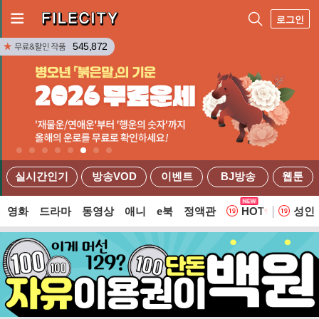
로그인
545,872
실시간인기
방송VOD
이벤트
BJ방송
웹툰
영화
드라마
동영상
애니
e북
정액관
HOT
성인
웹툰