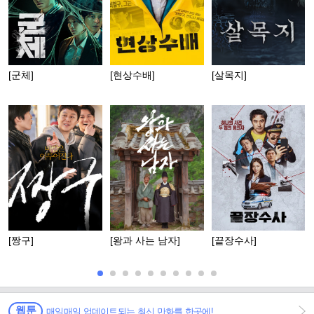
[군체]
[현상수배]
[살목지]
[짱구]
[왕과 사는 남자]
[끝장수사]
웹툰
매일매일 업데이트되는 최신 만화를 한곳에!