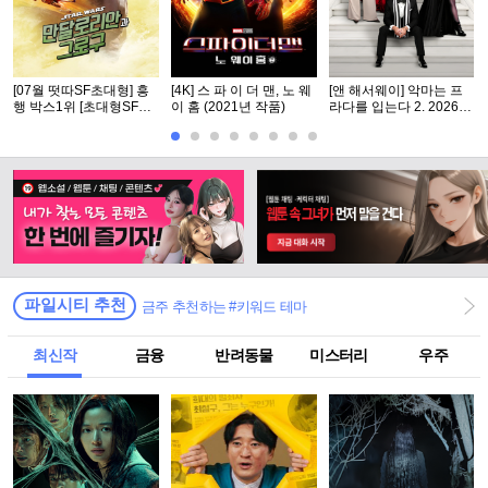
[07월 떳따SF초대형] 흥
[4K] 스 파 이 더 맨, 노 웨
[앤 해서웨이] 악마는 프
행 박스1위 [초대형SF대
이 홈 (2021년 작품)
라다를 입는다 2. 2026 (2
작영화] [스워즈] 1080공
0년 만의 속편)
식자막
파일시티 추천
금주 추천하는 #키워드 테마
최신작
금융
반려동물
미스터리
우주