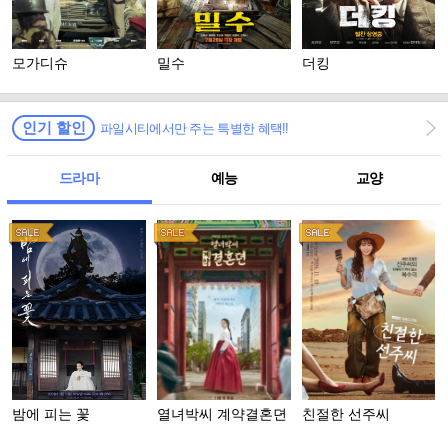
모가디슈
밀수
더킹
인기 할인
파일시티에서만 주는 특별한 혜택!!
드라마
예능
교양
밤에 피는 꽃
열녀박씨 계약결혼뎐
친절한 선주씨