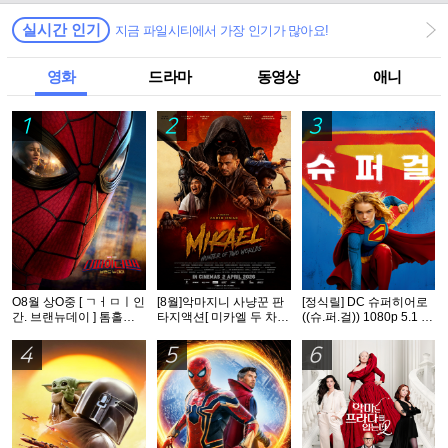
실시간 인기
지금 파일시티에서 가장 인기가 많아요!
영화
드라마
동영상
애니
1
2
3
O8월 상O중 [ ㄱㅓㅁㅣ인
[8월]악마지니 사냥꾼 판
[정식릴] DC 슈퍼히어로
간. 브랜뉴데이 ] 톰홀랜
타지액션[ 미카엘 두 차원
((슈.퍼.걸)) 1080p 5.1 공
드 - CAM 버전. 공식자막
의 헌터 ]완벽자막
식자막
4
5
6