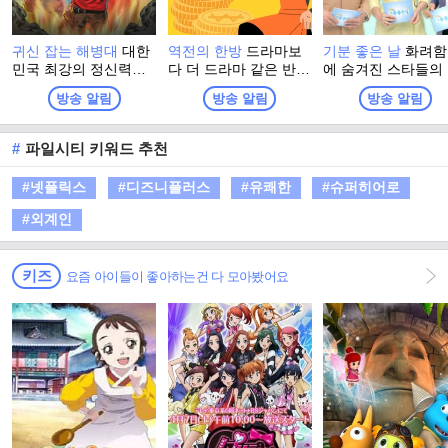
귀신 잡는 해병대
대한
역전의 한방
드라마보
기분 좋은 날
화려함
민국 최강의 정신력을
다 더 드라마 같은 반전
에 숨겨진 스타들의
자부하는 해병대 출신
인생 추적 스토리 프로
솔한 이야기와 이색
방송 알림
방송 알림
방송 알림
들이 모여, 이번엔 진짜
그램
소에서 펼쳐지는 스
귀신을 잡으러 심령 스
들의 특별한 체험. 
폿으로 떠난다! 실제 무
고 유쾌한 강의, 기
#
파일시티 키워드 추천
속인들이 경험한 기이
좋은 정보! 웃음과 
한 사건과 금기, 그리고
이 함께하는 명강의
#넷플릭스
#디즈니플러스
#유쾌한
#슈퍼히어로
사람들 사이에 떠도는
생활에 유익한 다양
괴담을 눈앞에서 확인
정보가 함께 하는 
#외계인
하는 한여름 납량 오컬
그램
트 수색 버라이어티!
키즈
요즘 아이들이 좋아하는건 다 모아봤어요