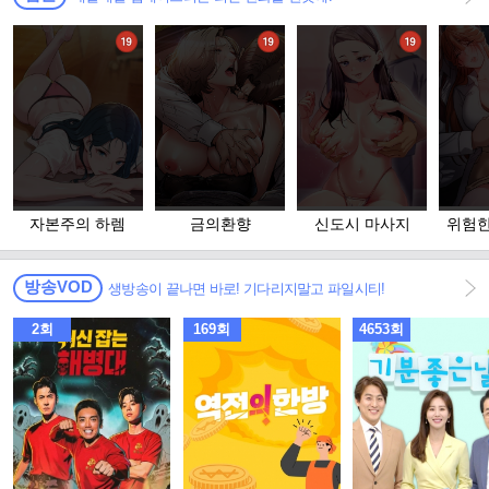
자본주의 하렘
금의환향
신도시 마사지
위험한
고 
방송VOD
생방송이 끝나면 바로! 기다리지말고 파일시티!
2회
169회
4653회