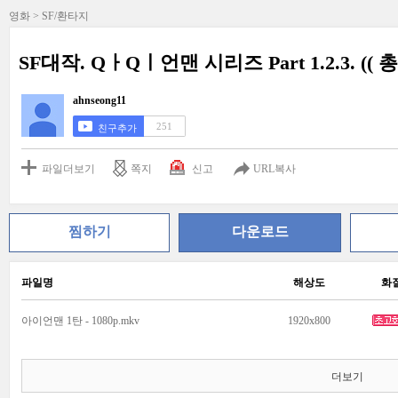
영화 > SF/환타지
SF대작. QㅏQㅣ언맨 시리즈 Part 1.2.3. (( 
ahnseong11
251
친구추가
파일더보기
쪽지
신고
URL복사
찜하기
다운로드
파일명
해상도
화
아이언맨 1탄 - 1080p.mkv
1920x800
더보기