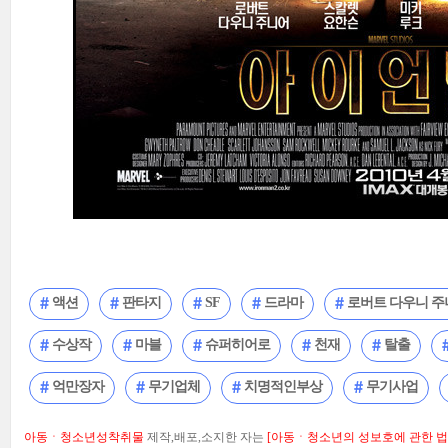
액션
판타지
SF
드라마
로버트 다우니 주
수상작
마블
슈퍼히어로
천재
탈출
억만장자
무기업체
치명적인부상
무기사업
아동ㆍ청소년성착취물
제작,배포,소지한 자는
[아동ㆍ청소년의 성보호에 관한 법률