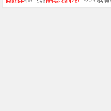
불법촬영물등
의 복제ㆍ전송은
[전기통신사업법 제22조의5]
따라 삭제.접속차단 및