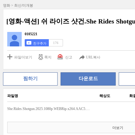
영화 > 최신/미개봉
[영화-액션] 쉬 라이즈 샷건.She Rides Shotg
0105221
176
친구추가
파일더보기
쪽지
신고
URL복사
찜하기
다운로드
파일명
해상도
화
She.Rides.Shotgun.2025.1080p.WEBRip.x264.AAC5.1-[YTS.MX] ENG.srt
더보기