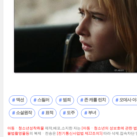
액션
스릴러
범죄
존 캐롤 린치
오데사 아
소설원작
표적
도주
부녀
아동ㆍ청소년성착취물
제작,배포,소지한 자는
[아동ㆍ청소년의 성보호에 관한 법률
불법촬영물등
의 복제ㆍ전송은
[전기통신사업법 제22조의5]
따라 삭제.접속차단 및