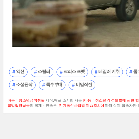
액션
스릴러
크리스 프랫
테일러 키취
톰
소설원작
특수부대
비밀작전
아동ㆍ청소년성착취물
제작,배포,소지한 자는
[아동ㆍ청소년의 성보호에 관한 법률
불법촬영물등
의 복제ㆍ전송은
[전기통신사업법 제22조의5]
따라 삭제.접속차단 및