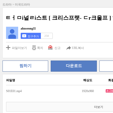
드라마 > 미국드라마
ㅌㅓㅁi널ㄹi스트 [ 크리스프랫- ㄷr크울프 ] 7
ahnseong11
250
친구추가
파일더보기
쪽지
신고
URL복사
찜하기
다운로드
파일명
해상도
화
S01E01.mp4
1920x960
더보기