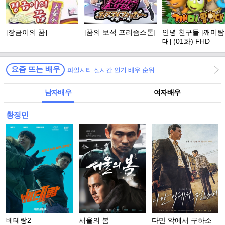
[장금이의 꿈]
[꿈의 보석 프리즘스톤]
안녕 친구들 [깨미
대] (01화) FHD
요즘 뜨는 배우
파일시티 실시간 인기 배우 순위
남자배우
여자배우
황정민
베테랑2
서울의 봄
다만 악에서 구하소