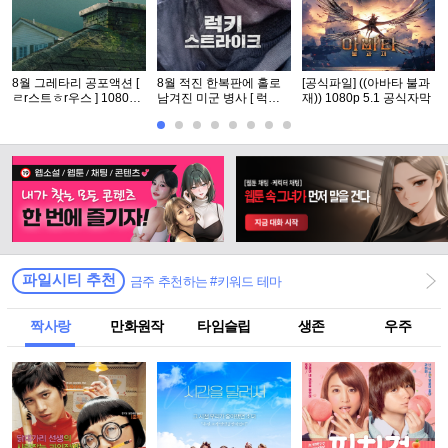
8월 그레타리 공포액션 [
8월 적진 한복판에 홀로
[공식파일] ((아바타 불과
ㄹr스트ㅎr우스 ] 1080p
남겨진 미군 병사 [ 럭키
재)) 1080p 5.1 공식자막
5.1 공식자막
스트라Ol크 ] 1080p 5.1
완벽자막
파일시티 추천
금주 추천하는 #키워드 테마
짝사랑
만화원작
타임슬립
생존
우주