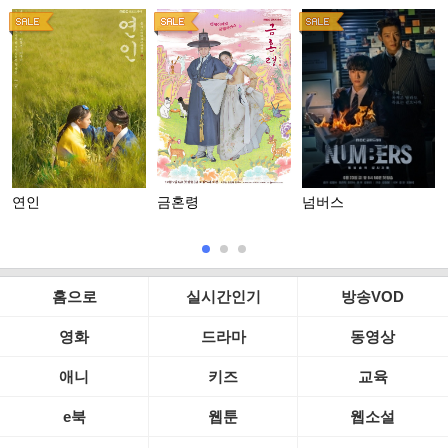
연인
금혼령
넘버스
홈으로
실시간인기
방송VOD
영화
드라마
동영상
애니
키즈
교육
e북
웹툰
웹소설