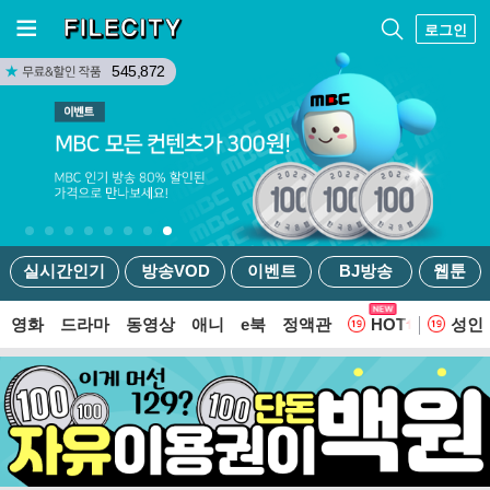
로그인
545,872
실시간인기
방송VOD
이벤트
BJ방송
웹툰
영화
드라마
동영상
애니
e북
정액관
HOT
성인
웹툰