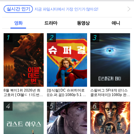
실시간 인기
지금 파일시티에서 가장 인기가 많아요!
영화
드라마
동영상
애니
1
2
3
8월 북미1위 2026년 최
[정식릴] DC 슈퍼히어로
스필버그 SF대작 ((디스
고호러 [ Ol블ㄷㅓl드번 ]
((슈.퍼.걸)) 1080p 5.1 공
클로저데이)) 1080p 완벽
1080p 5.1 완벽자막
식자막
자막
4
5
6