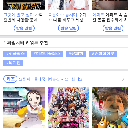
그것이 알고 싶다
사회
속풀이쇼 동치미
수다
아파트
아파트 속 
전반의 다양한 문제점
가 나를 바꾸고 세상을
진 돈을 접수하기 
들을 들여다보는 SBS
바꾼다! 살면서 어디서
입대의회장 선거에 
방송 알림
방송 알림
방송 알림
의 대표적인 시사고발
든 누구나 마주치는 속
마한 오아시스파 전
프로그램
터지는 일들! 나만 억울
보스 박해강이 주민
하고 나만 답답한 걸
과 함께 비리를 타
#
파일시티 키워드 추천
까? 정답은 NO! 주부 9
가는 이야기
단! 말발은 100단! 때로
#넷플릭스
#디즈니플러스
#유쾌한
#슈퍼히어로
는 친구, 때로는 언니
같은 동치미 마담들이
#외계인
속풀이로 답답한 가슴
에 살얼음 동동 띄운 시
원한 동치미를 선사한
키즈
요즘 아이들이 좋아하는건 다 모아봤어요
다!