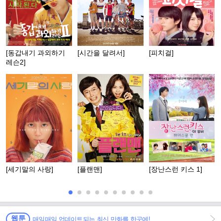
[동갑내기 과외하기
[시간을 달려서]
[피치걸]
레슨2]
[세기말의 사랑]
[플랜맨]
[장난스런 키스 1]
웹툰
매일매일 업데이트되는 최신 만화를 한곳에!