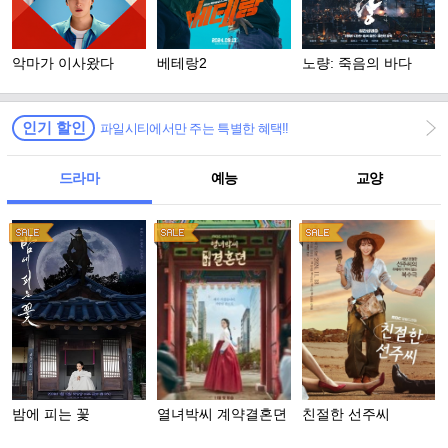
악마가 이사왔다
베테랑2
노량: 죽음의 바다
인기 할인
파일시티에서만 주는 특별한 혜택!!
드라마
예능
교양
밤에 피는 꽃
열녀박씨 계약결혼뎐
친절한 선주씨