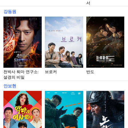
서
강동원
천박사 퇴마 연구소:
브로커
반도
설경의 비밀
안보현