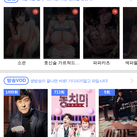
소은
호신술 가르쳐드립
파파카츠
섹파들
니다
족
방송VOD
생방송이 끝나면 바로! 기다리지말고 파일시티!
1499회
713회
9회