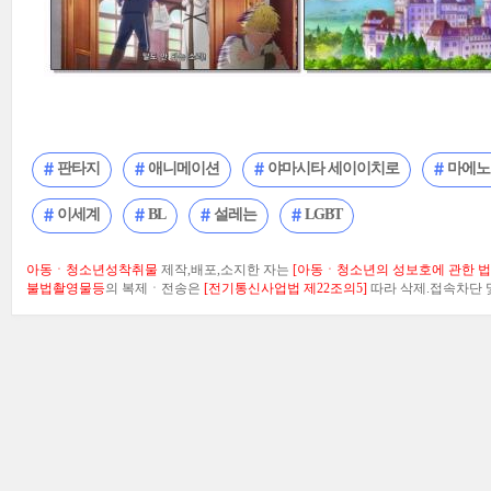
판타지
애니메이션
야마시타 세이이치로
마에노
이세계
BL
설레는
LGBT
아동ㆍ청소년성착취물
제작,배포,소지한 자는
[아동ㆍ청소년의 성보호에 관한 법률
불법촬영물등
의 복제ㆍ전송은
[전기통신사업법 제22조의5]
따라 삭제.접속차단 및