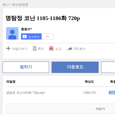
애니 > 최신/방영중
명탐정 코난 1185-1186화 720p
흰둥이*
86
친구추가
파일더보기
쪽지
신고
URL복사
찜하기
다운로드
파일명
해상도
화
명탐정 코난1185화 720p.mp4
1280x720
더보기