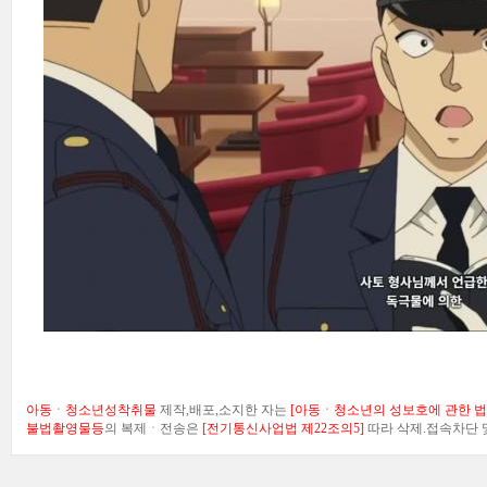
아동ㆍ청소년성착취물
제작,배포,소지한 자는
[아동ㆍ청소년의 성보호에 관한 법률
불법촬영물등
의 복제ㆍ전송은
[전기통신사업법 제22조의5]
따라 삭제.접속차단 및