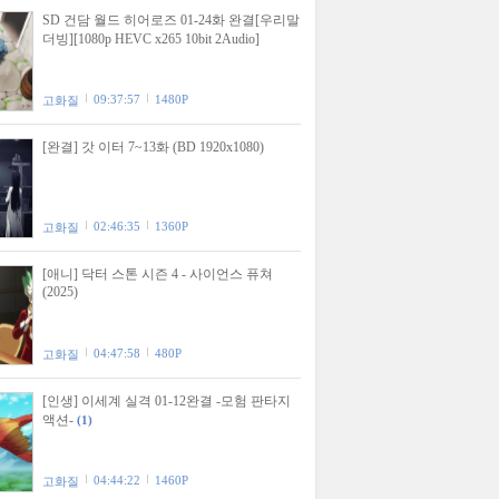
SD 건담 월드 히어로즈 01-24화 완결[우리말
더빙][1080p HEVC x265 10bit 2Audio]
09:37:57
1480P
고화질
[완결] 갓 이터 7~13화 (BD 1920x1080)
02:46:35
1360P
고화질
[애니] 닥터 스톤 시즌 4 - 사이언스 퓨쳐
(2025)
04:47:58
480P
고화질
[인생] 이세계 실격 01-12완결 -모험 판타지
액션-
(1)
04:44:22
1460P
고화질