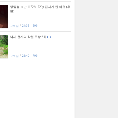
명탐정 코난 1172화 720p 집사가 된 이유 (후
편)
24:35
50P
고화질
낙제 현자의 학원 무쌍 6화
(1)
23:40
70P
고화질