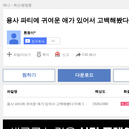
애니 > 최신/방영중
용사 파티에 귀여운 애가 있어서 고백해봤다 01
흰둥이*
86
친구추가
파일더보기
쪽지
신고
URL복사
찜하기
다운로드
파일명
해상도
화
용사 파티에 귀여운 애가 있어서 고백해봤다 01화 1080p.mp4
1920x1080