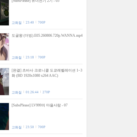
[SubsPlease] 유녀전기 2기 - 05
23:40
700P
고화질
도굴왕 (더빙).E05.260806.720p.WANNA.mp4
23:18
700P
고화질
[완결] 츠바사 크로니클 도쿄레벨레이션 1~3
화 (BD 1920x1080 x264 AAC)
01:26:44
270P
고화질
[SubsPlease] LV999의 마을사람 - 07
23:50
700P
고화질