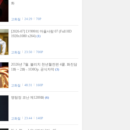
화
24:29
70P
고화질
[2026-07] LV999의 마을사람 07 (Full HD
1920x1080 x264)
(1)
23:50
700P
고화질
2O26년 7월. 블리치 천년혈전편 4쿨. 화진담
1화 ~ 2화 - 1O8Op. 공식자막
(3)
48:31
160P
고화질
명탐정 코난 제1209화
(6)
23:44
140P
고화질