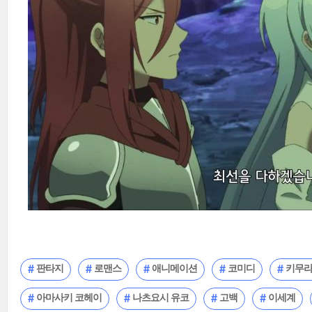
판타지
로맨스
애니메이션
코미디
키무라
아마사키 코헤이
나츠요시 유코
고백
이세계