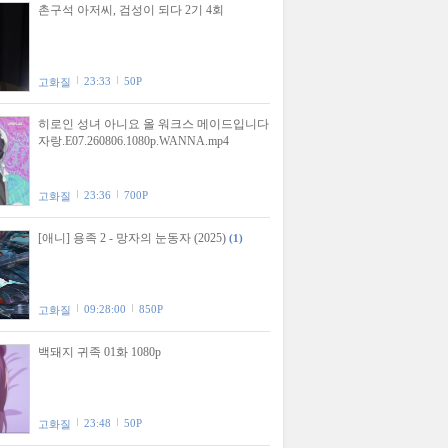
촌구석 아저씨, 검성이 되다 2기 4회
23:33
50P
고화질
히로인 성녀 아니요 올 워크스 메이드입니다
자랑.E07.260806.1080p.WANNA.mp4
23:36
700P
고화질
[애니] 용족 2 - 망자의 눈동자 (2025)
(1)
09:28:00
850P
고화질
백돼지 귀족 01화 1080p
23:48
50P
고화질