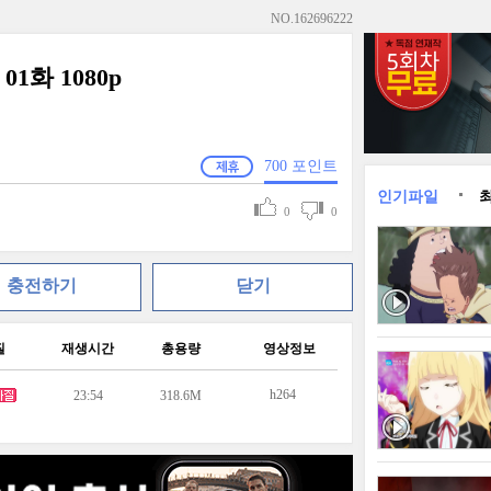
NO.
162696222
화 1080p
700
포인트
인기파일
0
0
충전하기
닫기
질
재생시간
총용량
영상정보
h264
23:54
318.6M