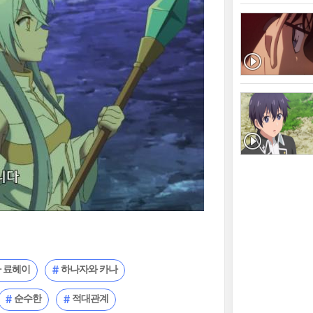
 료헤이
하나자와 카나
순수한
적대관계