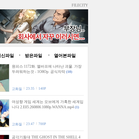
FILECITY
최신파일
받은파일
열어본파일
원피스 1172화. 엘바프에 나타난 괴물. 가장
두려워하는것 - 1O8Op. 공식자막
(10)
23:35
140P
고화질
여성향 게임 세계는 모브에게 가혹한 세계입
니다 2.E05.260806.1080p.WANNA.mp4
(1)
23:47
700P
고화질
공각기동대 THE GHOST IN THE SHELL 4