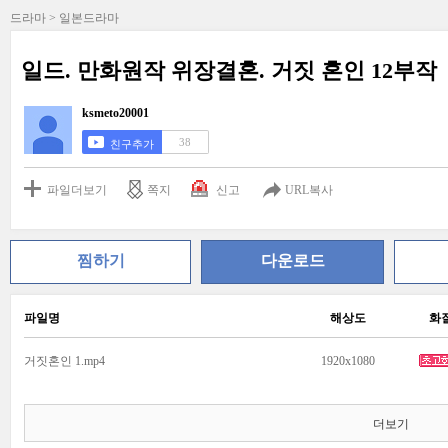
드라마 > 일본드라마
일드. 만화원작 위장결혼. 거짓 혼인 12부작
ksmeto20001
38
친구추가
파일더보기
쪽지
신고
URL복사
찜하기
다운로드
파일명
해상도
화
거짓혼인 1.mp4
1920x1080
더보기