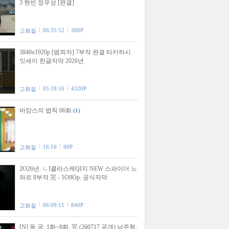
3 현빈 정우성 [완결]
06:35:52
380P
고화질
3840x1920p [범죄자] 7부작 완결 타카하시
잇세이 한글자막 2026년
05:18:16
4320P
고화질
바캉스의 법칙 06화
(1)
16:16
60P
고화질
2O26년. ㄴI콜라스케QI지 NEW 스파이더 느
와르 8부작 完 - 1O8Op. 공식자막
06:09:11
840P
고화질
[N] 동 궁. 1화~8화. 完 (260717 공개) 남주혁,