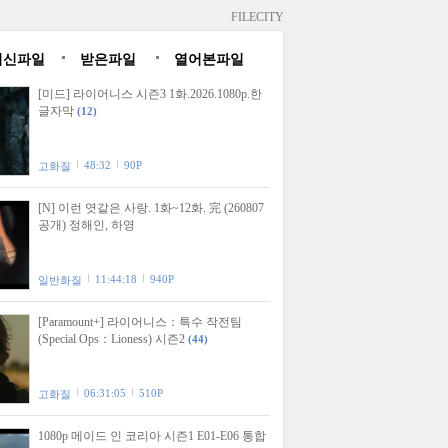
FILECITY
최신파일
받은파일
열어본파일
[미드] 라이어니스 시즌3 1화.2026.1080p.한
글자막
(12)
48:32
90P
고화질
[N] 이런 엿같은 사랑. 1화~12화. 完 (260807
공개) 정해인, 하영
11:44:18
940P
일반화질
[Paramount+] 라이어니스：특수 작전팀
(Special Ops：Lioness) 시즌2
(44)
06:31:05
510P
고화질
1080p 메이드 인 코리아 시즌1 E01-E06 통합