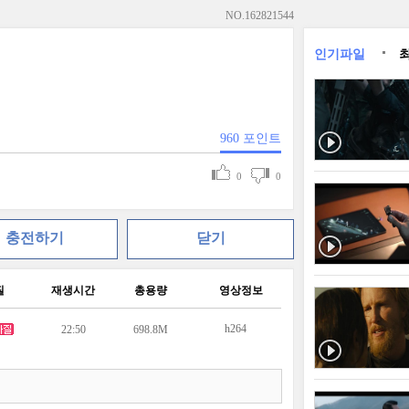
NO.
162821544
인기파일
960
포인트
0
0
충전하기
닫기
질
재생시간
총용량
영상정보
h264
22:50
698.8M