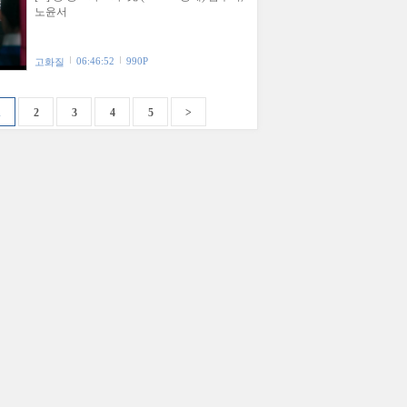
노윤서
06:46:52
990P
고화질
1
2
3
4
5
>