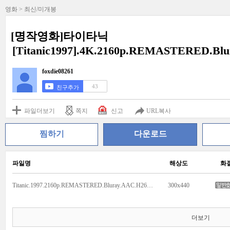
영화 > 최신/미개봉
[명작영화]타이타닉
[Titanic1997].4K.2160p.REMASTERED.Bl
foxdie08261
43
친구추가
파일더보기
쪽지
신고
URL복사
찜하기
다운로드
파일명
해상도
화
Titanic.1997.2160p.REMASTERED.Bluray.AAC.H265-Maxi.mkv
300x440
더보기