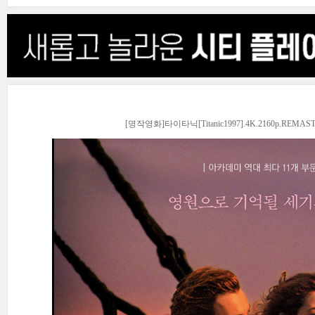
[명작영화]타이타닉[Titanic1997].4K.2160p.REMASTE