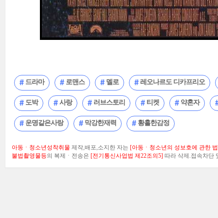
드라마
로맨스
멜로
레오나르도 디카프리오
도박
사랑
러브스토리
티켓
약혼자
운명같은사랑
막강한재력
황홀한감정
아동ㆍ청소년성착취물
제작,배포,소지한 자는
[아동ㆍ청소년의 성보호에 관한 법률
불법촬영물등
의 복제ㆍ전송은
[전기통신사업법 제22조의5]
따라 삭제.접속차단 및