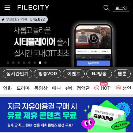
로그인
545,872
실시간인기
방송VOD
이벤트
BJ방송
웹툰
영화
드라마
동영상
애니
e북
정액관
HOT
성인
웹툰