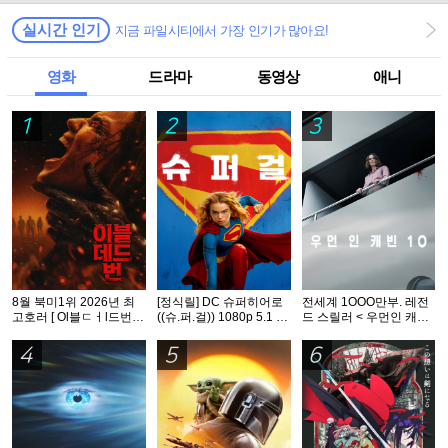
실시간 인기
지금 파일시티에서 가장 인기가 많아요!
영화
드라마
동영상
애니
1
2
3
8월 북미1위 2026년 최
[정식릴] DC 슈퍼히어로
전세계 1OOO만부. 레전
고호러 [ Ol블ㄷㅓl드번 ]
((슈.퍼.걸)) 1080p 5.1 공
드 스릴러 < 우먼인 캐빈
1080p 5.1 완벽자막
식자막
10 >- 1O8Op. 공식자막
4
5
6