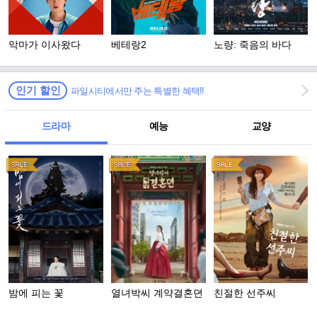
악마가 이사왔다
베테랑2
노량: 죽음의 바다
인기 할인
파일시티에서만 주는 특별한 혜택!!
드라마
예능
교양
밤에 피는 꽃
열녀박씨 계약결혼뎐
친절한 선주씨