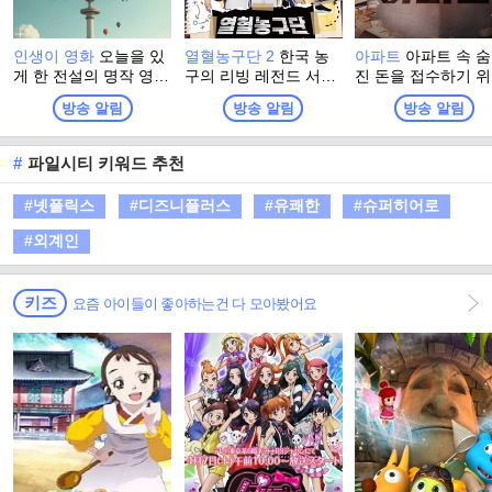
인생이 영화
오늘을 있
열혈농구단 2
한국 농
아파트
아파트 속 
게 한 전설의 명작 영화
구의 리빙 레전드 서장
진 돈을 접수하기 
부터, 새로운 시대의 O
훈이 직접 선택한 연예
입대의회장 선거에 
방송 알림
방송 알림
방송 알림
TT 히트작까지, 우리가
계 최강 농구팀 ‘라이징
마한 오아시스파 전
사랑했던 콘텐츠의 과
이글스’! 아시아 제패에
보스 박해강이 주민
거와 현재를 넘나들며,
이어 전국 아마추어 최
과 함께 비리를 타
#
파일시티 키워드 추천
지금 우리 앞에 펼쳐진
강팀들과 자존심을 건
가는 이야기
변화의 순간을 함께 돌
‘전국 최강전’을 펼치며
#넷플릭스
#디즈니플러스
#유쾌한
#슈퍼히어로
아보는 프로그램
국내 정상에 도전한다.
국내 최강을 향한 <라
#외계인
이징이글스>의 두 번째
비상이 시작된다.
키즈
요즘 아이들이 좋아하는건 다 모아봤어요