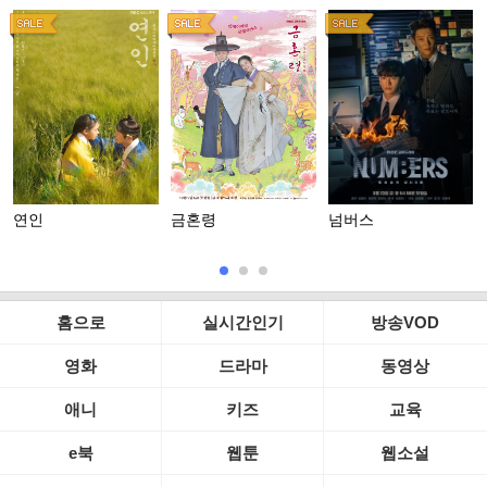
연인
금혼령
넘버스
홈으로
실시간인기
방송VOD
영화
드라마
동영상
애니
키즈
교육
e북
웹툰
웹소설