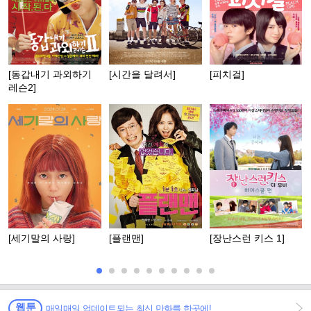
[동갑내기 과외하기
[시간을 달려서]
[피치걸]
레슨2]
[세기말의 사랑]
[플랜맨]
[장난스런 키스 1]
웹툰
매일매일 업데이트되는 최신 만화를 한곳에!