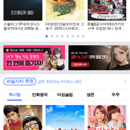
스필버그 SF대작 ((디스
[극장판] 만달로리안과 그
[8월][공식자막]데즈카오
클로저데이)) 1080p 완벽
로구. 2026 (스타워즈, 12
사무 극장판 애니 망국의
자막
번째 장편 실사 영화)
공주[ 리본ㅎl어로 ]
파일시티 추천
금주 추천하는 #키워드 테마
짝사랑
만화원작
타임슬립
생존
우주