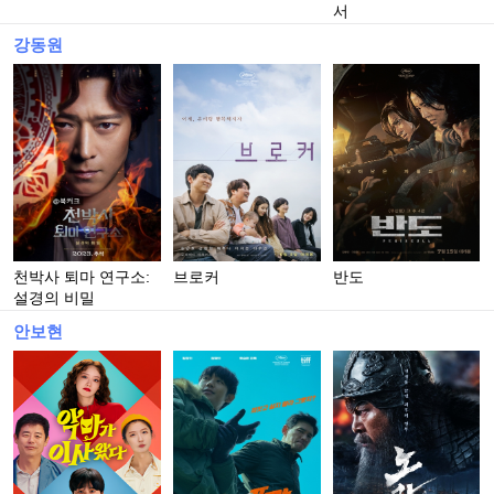
서
강동원
천박사 퇴마 연구소:
브로커
반도
설경의 비밀
안보현