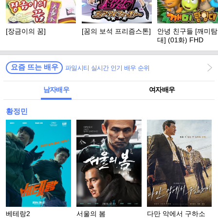
[장금이의 꿈]
[꿈의 보석 프리즘스톤]
안녕 친구들 [깨미
대] (01화) FHD
요즘 뜨는 배우
파일시티 실시간 인기 배우 순위
남자배우
여자배우
황정민
베테랑2
서울의 봄
다만 악에서 구하소