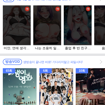
미안, 연애 생각은
나는 조용히 일하
졸업 후 반 친구들
음
없어
고 싶다
을 다 따먹음
방송VOD
생방송이 끝나면 바로! 기다리지말고 파일시티!
65회
6회
10회