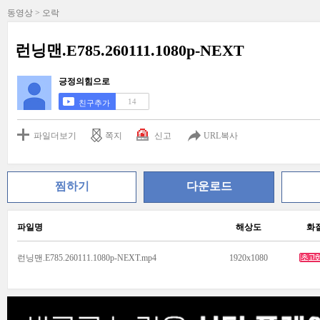
동영상 > 오락
런닝맨.E785.260111.1080p-NEXT
긍정의힘으로
14
친구추가
파일더보기
쪽지
신고
URL복사
찜하기
다운로드
파일명
해상도
화
런닝맨.E785.260111.1080p-NEXT.mp4
1920x1080