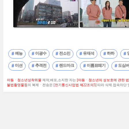
예능
이광수
전소민
유재석
하하
미션
추격전
랜드마크
이름표떼기
도심
아동ㆍ청소년성착취물
제작,배포,소지한 자는
[아동ㆍ청소년의 성보호에 관한 법률
불법촬영물등
의 복제ㆍ전송은
[전기통신사업법 제22조의5]
따라 삭제.접속차단 및