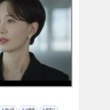
윤나무
서혜원
변호사