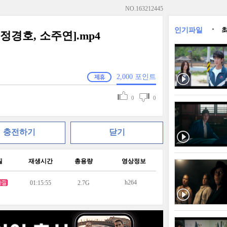
NO.
163212445
인기파일
A[정경호, 소주연].mp4
2,000
포인트
0
0
충전하기
닫기
질
재생시간
총용량
영상정보
h264
01:15:55
2.7G