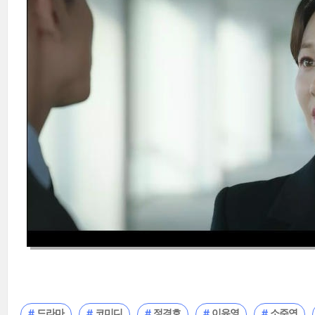
드라마
코미디
정경호
이유영
소주연