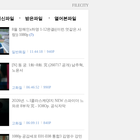
FILECITY
최신파일
받은파일
열어본파일
8월 정해인x하영 1-12완결((이런.엿같은.사
랑)) 1080p
(7)
11:44:18
940P
일반화질
[N] 동 궁. 1화~8화. 完 (260717 공개) 남주혁,
노윤서
06:46:52
990P
고화질
2O26년. ㄴI콜라스케QI지 NEW 스파이더 느
와르 8부작 完 - 1O8Op. 공식자막
06:09:11
840P
고화질
1080p 공감세포 E01-E08 통합3 김명수 강민