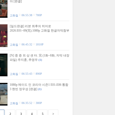
아 [완결]
06:55:38
780P
고화질
[일드완결] 리본 최후의 히어로
2026.E01~09(完).1080p 고화질 한글자막첨부
06:45:32
1810P
고화질
[N] 중 증 외 상 센 터. 完 (1화~8화, 자막 내장
파일) 주지훈, 추영우
(1)
06:55:43
890P
고화질
1080p 메이드 인 코리아 시즌1 E01-E06 통합
3 현빈 정우성 [완결]
(1)
06:35:52
380P
고화질
1
2
3
4
5
>