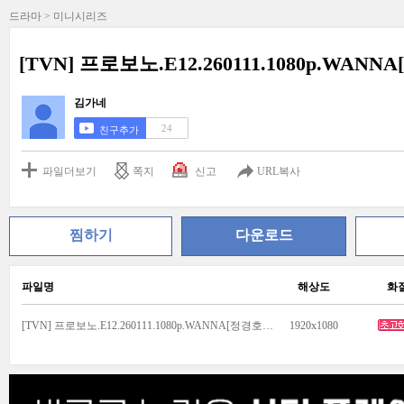
드라마 > 미니시리즈
[TVN] 프로보노.E12.260111.1080p.WANN
김가네
24
친구추가
파일더보기
쪽지
신고
URL복사
찜하기
다운로드
파일명
해상도
화
[TVN] 프로보노.E12.260111.1080p.WANNA[정경호, 소주연].mp4
1920x1080