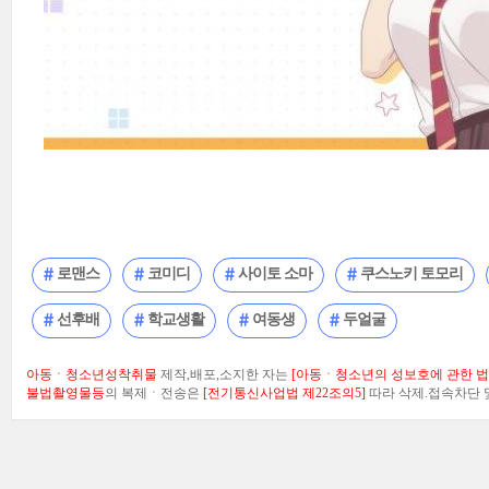
로맨스
코미디
사이토 소마
쿠스노키 토모리
선후배
학교생활
여동생
두얼굴
아동ㆍ청소년성착취물
제작,배포,소지한 자는
[아동ㆍ청소년의 성보호에 관한 법률
불법촬영물등
의 복제ㆍ전송은
[전기통신사업법 제22조의5]
따라 삭제.접속차단 및