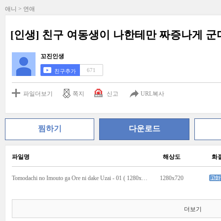
애니 > 연애
[인생] 친구 여동생이 나한테만 짜증나게 군다 
꼬진인생
671
친구추가
파일더보기
쪽지
신고
URL복사
찜하기
다운로드
파일명
해상도
화
Tomodachi no Imouto ga Ore ni dake Uzai - 01 ( 1280x720 ).mkv
1280x720
더보기