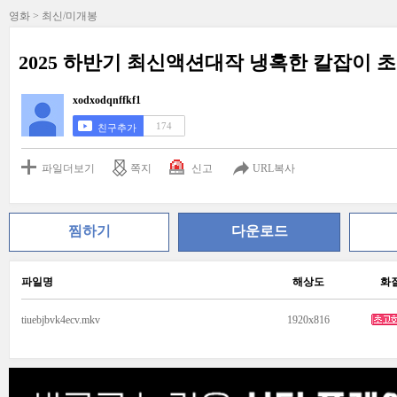
영화 > 최신/미개봉
2025 하반기 최신액션대작 냉혹한 칼잡이 초고
xodxodqnffkf1
174
친구추가
파일더보기
쪽지
신고
URL복사
찜하기
다운로드
파일명
해상도
화
tiuebjbvk4ecv.mkv
1920x816