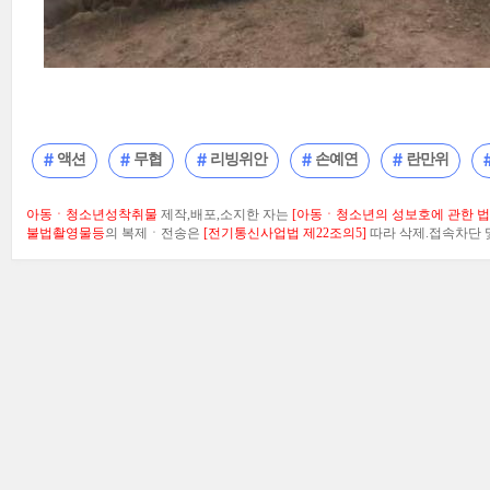
액션
무협
리빙위안
손예연
란만위
아동ㆍ청소년성착취물
제작,배포,소지한 자는
[아동ㆍ청소년의 성보호에 관한 법률
불법촬영물등
의 복제ㆍ전송은
[전기통신사업법 제22조의5]
따라 삭제.접속차단 및