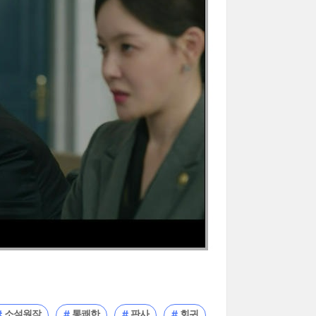
소설원작
통쾌한
판사
회귀