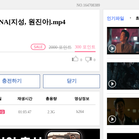
NO.
164708389
인기파일
NNA[지성, 원진아].mp4
300
포인트
2000
포인트
0
0
충전하기
닫기
질
재생시간
총용량
영상정보
h264
01:05:47
2.3G