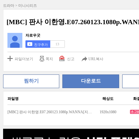
드라마 > 미니시리즈
[MBC] 판사 이한영.E07.260123.1080p.WA
자로우굿
13
친구추가
파일더보기
쪽지
신고
URL복사
찜하기
다운로드
파일명
해상도
화
[MBC] 판사 이한영.E07.260123.1080p.WANNA[지성, 원진아].mp4
1920x1080