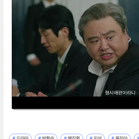
드라마
박희순
백진희
지성
원진아