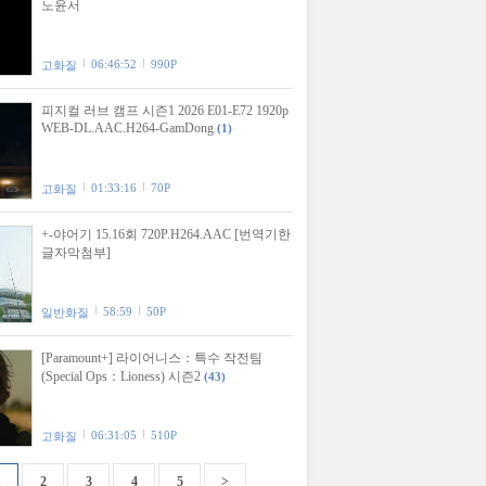
노윤서
06:46:52
990P
고화질
피지컬 러브 캠프 시즌1 2026 E01-E72 1920p
WEB-DL.AAC.H264-GamDong
(1)
01:33:16
70P
고화질
+-야어기 15.16회 720P.H264.AAC [번역기한
글자막첨부]
58:59
50P
일반화질
[Paramount+] 라이어니스：특수 작전팀
(Special Ops：Lioness) 시즌2
(43)
06:31:05
510P
고화질
1
2
3
4
5
>