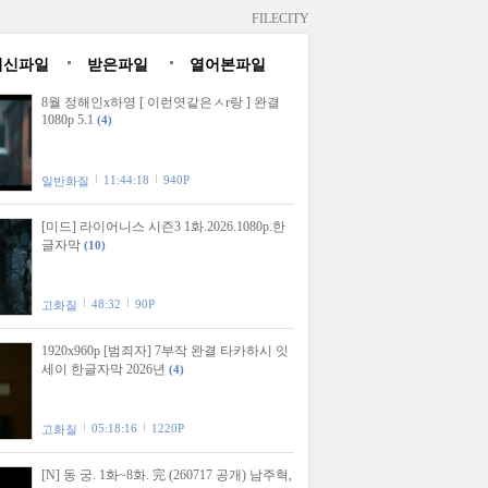
FILECITY
최신파일
받은파일
열어본파일
8월 정해인x하영 [ 이런엿같은ㅅr랑 ] 완결
1080p 5.1
(4)
11:44:18
940P
일반화질
[미드] 라이어니스 시즌3 1화.2026.1080p.한
글자막
(10)
48:32
90P
고화질
1920x960p [범죄자] 7부작 완결 타카하시 잇
세이 한글자막 2026년
(4)
05:18:16
1220P
고화질
[N] 동 궁. 1화~8화. 完 (260717 공개) 남주혁,