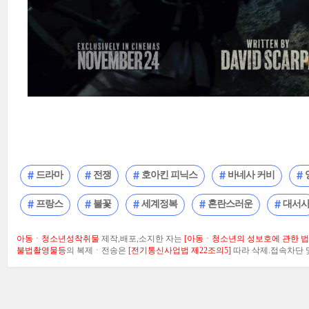
드라마
전쟁
호아킨 피닉스
바네사 커비
프랑스
불꽃
세계정복
혼란스러운
대서
아동ㆍ청소년성착취물
제작,배포,소지한 자는
[아동ㆍ청소년의 성보호에 관한 법률
불법촬영물등
의 복제ㆍ전송은
[전기통신사업법 제22조의5]
따라 삭제.접속차단 및