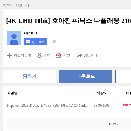
영화 > SF/환타지
[4K UHD 10bit] 호아킨ㅍi닉스 나폴래옹 216
algh1131
36
친구추가
파일더보기
쪽지
신고
URL복사
찜하기
다운로드
파일명
해상도
화
Napoleon.2023.2160p.4K.WEB.x265.10bit.AAC5.1.mkv
3840x1608
더보기