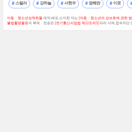
스릴러
강하늘
서현우
염혜란
이웃
아동ㆍ청소년성착취물
제작,배포,소지한 자는
[아동ㆍ청소년의 성보호에 관한 법률
불법촬영물등
의 복제ㆍ전송은
[전기통신사업법 제22조의5]
따라 삭제.접속차단 및