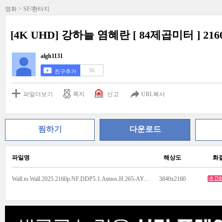
영화 > SF/환타지
[4K UHD] 강하늘 염혜란 [ 84제곱미터 ] 2160P
algh1131
36
친구추가
파일더보기
쪽지
신고
URL복사
찜하기
다운로드
파일명
해상도
화
Wall.to.Wall.2025.2160p.NF.DDP5.1.Atmos.H.265-AYA.mkv
3840x2160