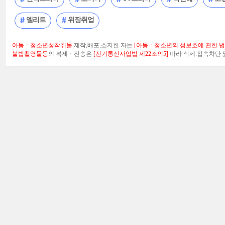
엘리트
위장취업
아동ㆍ청소년성착취물
제작,배포,소지한 자는
[아동ㆍ청소년의 성보호에 관한 법률
불법촬영물등
의 복제ㆍ전송은
[전기통신사업법 제22조의5]
따라 삭제.접속차단 및