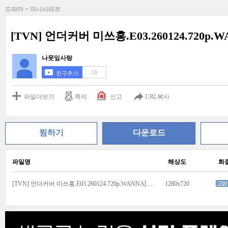
드라마 > 미니시리즈
[TVN] 언더커버 미쓰홍.E03.260124.720p.
나뭇잎사랑
18
친구추가
파일더보기
쪽지
신고
URL복사
찜하기
다운로드
파일명
해상도
화
[TVN] 언더커버 미쓰홍.E03.260124.720p.WANNA[박신혜, 고경표].mp4
1280x720