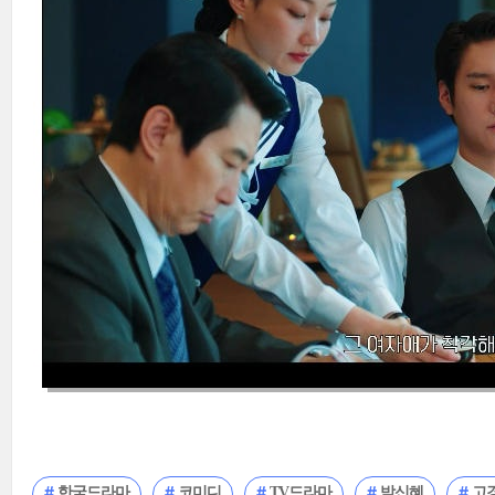
한국드라마
코미디
TV드라마
박신혜
고